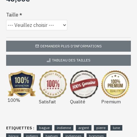
Taille
DEMANDER PLUS D'INFORMATIONS
TABLEAU DES TAILLES
100%
Satisfait
Qualité
Premium
ETIQUETTES :
bague
indienne
argent
pierre
lune
bijoux
indiens
bagues
indiennes
hommes