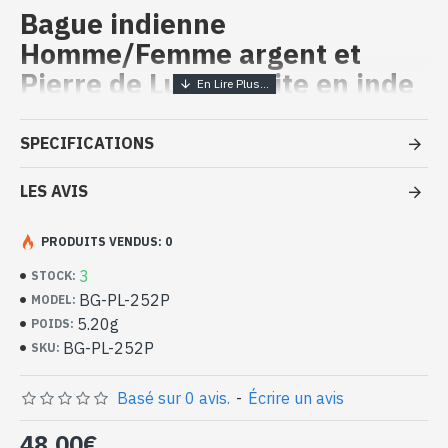
Bague indienne
Homme/Femme argent et
Pierre de Lune – Faite en inde
Bijoux inde artisanaux - Bague
SPECIFICATIONS
argent massif et Pierre de Lune
LES AVIS
- Bague en argent véritable 925/1000
- Faite à la main à Jaipur ( INDE )
- Pierre sertie, en cabochon, forme ovale
PRODUITS VENDUS: 0
- Taille de la pierre : 13mm x 11mm approx
3
STOCK:
-
Livrée avec un petit sac artisanal
BG-PL-252P
MODEL:
Bague indienne argent et Pierre de
5.20g
POIDS:
Lune naturelle de forme ovale (BG-
BG-PL-252P
SKU:
PL-252P)
Basé sur 0 avis.
-
Écrire un avis
48,00€