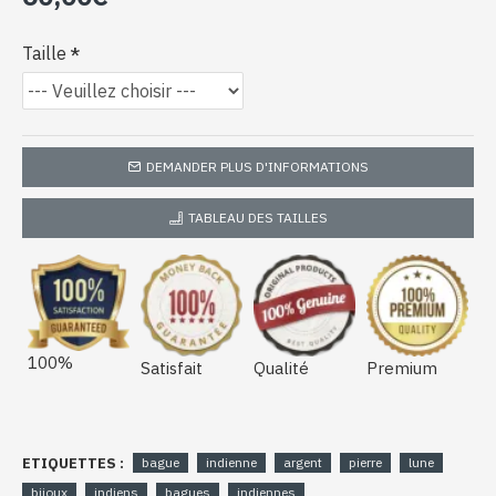
Taille
DEMANDER PLUS D'INFORMATIONS
TABLEAU DES TAILLES
100%
Satisfait
Qualité
Premium
ETIQUETTES :
bague
indienne
argent
pierre
lune
bijoux
indiens
bagues
indiennes