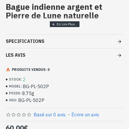
Bague indienne argent et
Pierre de Lune naturelle
Bijoux inde artisanaux - Bague
argent massif et Pierre de Lune
SPECIFICATIONS
- Bague en argent véritable 925/1000
- Faite à la main à Jaipur ( INDE )
LES AVIS
- Pierre sertie, en cabochon, forme ovale
- Taille de la pierre : 17mm x 12mm approx
PRODUITS VENDUS: 0
-
Livrée avec un petit sac artisanal
Bague indienne argent et Pierre de
2
STOCK:
Lune naturelle de forme ovale (BG-
BG-PL-502P
MODEL:
PL-502P)
8.75g
POIDS:
BG-PL-502P
SKU:
Basé sur 0 avis.
-
Écrire un avis
60,00€