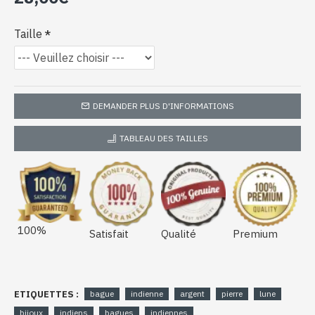
Taille
DEMANDER PLUS D'INFORMATIONS
TABLEAU DES TAILLES
100%
Satisfait
Qualité
Premium
ETIQUETTES :
bague
indienne
argent
pierre
lune
bijoux
indiens
bagues
indiennes