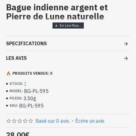
Bague indienne argent et
Pierre de Lune naturelle
Bijoux indiens artisanaux - Bague
argent massif et Pierre de Lune
SPECIFICATIONS
- Bague en argent véritable 925/1000
- Faite à la main à Jaipur ( INDE )
LES AVIS
- Pierre sertie, en cabochon, forme ovale
- Taille de la pierre : 8mm x 6mm approx
PRODUITS VENDUS: 0
-
Livrée avec un petit sac artisanal
Bague indienne argent et Pierre de
1
STOCK:
Lune naturelle de forme ovale (BG-
BG-PL-595
MODEL:
PL-595)
3.50g
POIDS:
BG-PL-595
SKU:
Basé sur 0 avis.
-
Écrire un avis
28,00€