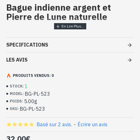
Bague indienne argent et
Pierre de Lune naturelle
Bijoux indiens artisanaux - Bague
argent massif et Pierre de Lune
SPECIFICATIONS
- Bague en argent véritable 925/1000
- Faite à la main à Jaipur ( INDE )
LES AVIS
- Pierre sertie, en cabochon, forme ovale
- Taille de la pierre : 8mm x 6mm approx
PRODUITS VENDUS: 0
-
Livrée avec un petit sac artisanal
Bague indienne argent et Pierre de
1
STOCK:
Lune naturelle de forme ovale (BG-
BG-PL-523
MODEL:
PL-523)
5.00g
POIDS:
BG-PL-523
SKU:
Basé sur 2 avis.
-
Écrire un avis
32,00€