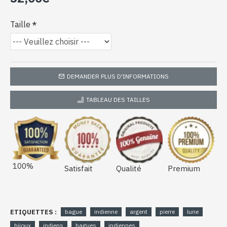
Taille
DEMANDER PLUS D'INFORMATIONS
TABLEAU DES TAILLES
100%
Satisfait
Qualité
Premium
ETIQUETTES :
bague
indienne
argent
pierre
lune
bijoux
indiens
bagues
indiennes