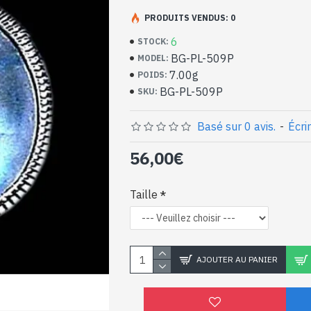
Bijoux indiens artisan
argent massif et Pierr
PRODUITS VENDUS: 0
6
STOCK:
- Bague en argent véritable 925/1000
BG-PL-509P
MODEL:
- Faite à la main à Jaipur ( INDE )
7.00g
POIDS:
- Pierre sertie, en cabochon, forme ovale
BG-PL-509P
SKU:
- Taille de la pierre : 19mm x 14mm appro
-
Livrée avec un petit sac artisanal
Bague indienne argent e
Basé sur 0 avis.
-
Écri
naturelle de forme oval
56,00€
Taille
AJOUTER AU PANIER