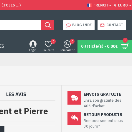
ÉTOLES ...)
FRENCH
€
EURO
BLOG INDE
CONTACT
0
0
0
ES
0 article(s) - 0,00€
Login
Souhaits
Comparatif
S
LES AVIS
ENVOIS GRATUITE
Livraison gratuite dès
40€ d'achat.
nt et Pierre
RETOUR PRODUITS
Remboursement sous
30 jours*