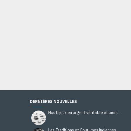
Bague Citrine - Bague indienne - Bijoux indiens
44,00€
Ajouter au panier
DERNIÈRES NOUVELLES
Nos bijoux en argent véritable et pierres naturelles
Les Traditions et Coutumes indiennes