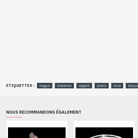
ETIQUETTES :
bague
indienne
argent
pierre
lune
bijou
NOUS RECOMMANDONS ÉGALEMENT