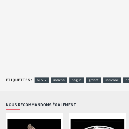
ETIQUETTES :
bijoux
indiens
bague
grenat
indienne
b
NOUS RECOMMANDONS ÉGALEMENT