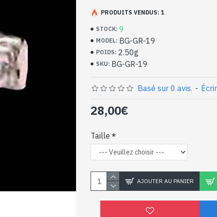
Bijoux indiens artisan
argent massif et Gren
PRODUITS VENDUS: 1
9
STOCK:
- Bague en argent véritable 925/1000
BG-GR-19
MODEL:
- Faite à Jaipur ( INDE )
2.50g
POIDS:
- Pierre sertie, taillée à la main, forme co
BG-GR-19
SKU:
- Taille de la pierre : 6mm de diamètre ap
-
Livrée avec un petit sac artisanal
Bague indienne argent e
Basé sur 0 avis.
-
Écri
en forme de coeur (BG-
28,00€
Taille
AJOUTER AU PANIER