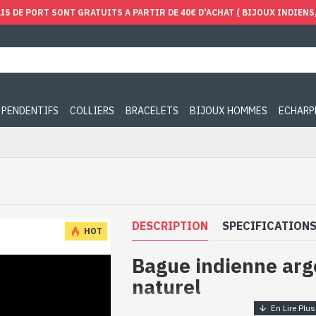
IS DE PORT SONT GRATUITS A PARTIR DE 40€ D'ACHAT ( BIJOUX INDIENS, 
PENDENTIFS
COLLIERS
BRACELETS
BIJOUX HOMMES
ECHARP
DESCRIPTION
SPECIFICATION
HOT
Bague indienne arg
naturel