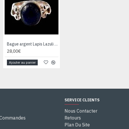
Bague argent Lapis Lazuli - Bijoux Inde - Bijoux indiens
Bague argent Quartz Rutile - Bague indienne - Bijoux indiens
28,00€
28,00€
Ajouter au panier
Ajouter au panier
SERVICE CLIENTS
Nous Contacter
e Commandes
Retours
Plan Du Site