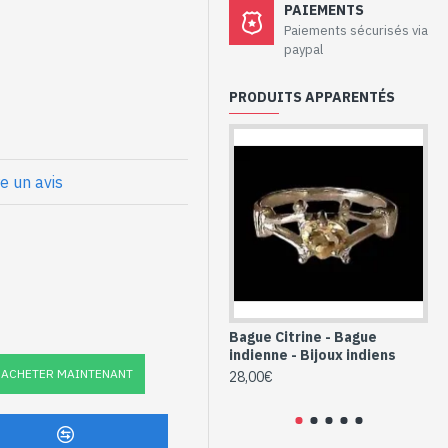
aux - Bague
PAIEMENTS
at
Paiements sécurisés via
paypal
PRODUITS APPARENTÉS
eur
prox
t Grenat naturel
re un avis
GR-19)
Bague Citrine - Bague
Ba
indienne - Bijoux indiens
in
In
ACHETER MAINTENANT
28,00€
28