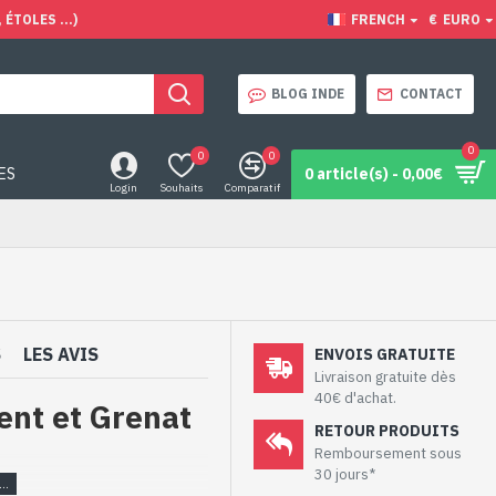
ÉTOLES ...)
FRENCH
€
EURO
BLOG INDE
CONTACT
0
0
0
ES
0 article(s) - 0,00€
Login
Souhaits
Comparatif
S
LES AVIS
ENVOIS GRATUITE
Livraison gratuite dès
40€ d'achat.
ent et Grenat
RETOUR PRODUITS
Remboursement sous
30 jours*