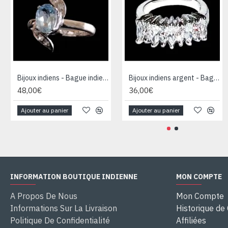
Bijoux indiens - Bague indienne rhodiée Topaze
Bijoux indiens argent - Bague indienne oxyde de Zirconium
48,00€
36,00€
Ajouter au panier
Ajouter au panier
INFORMATION BOUTIQUE INDIENNE
MON COMPTE
A Propos De Nous
Mon Compte
Informations Sur La Livraison
Historique d
Politique De Confidentialité
Affiliées