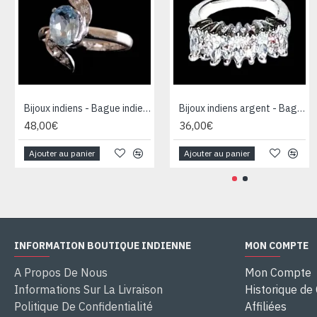
Bijoux indiens - Bague indienne rhodiée Topaze
Bijoux indiens argent - Bague indienne oxyde de Zirconium
48,00€
36,00€
Ajouter au panier
Ajouter au panier
INFORMATION BOUTIQUE INDIENNE
MON COMPTE
A Propos De Nous
Mon Compte
Informations Sur La Livraison
Historique d
Politique De Confidentialité
Affiliées