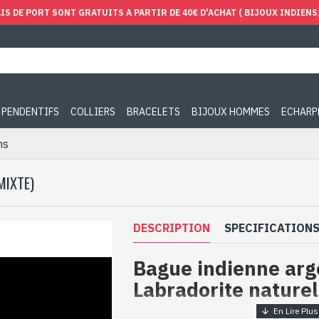
IS DE PORT SONT GRATUITS A PARTIR DE 40€ D'ACHAT ( BIJOUX INDIENS, 
PENDENTIFS
COLLIERS
BRACELETS
BIJOUX HOMMES
ECHARP
ns
MIXTE)
DESCRIPTION
SPECIFICATION
Bague indienne arg
Labradorite naturel