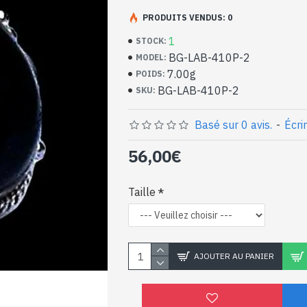
Bijoux indiens artisan
argent massif et Labra
PRODUITS VENDUS: 0
1
STOCK:
- Bague en argent véritable 925/1000
BG-LAB-410P-2
MODEL:
- Faite à la main à Jaipur ( INDE )
7.00g
POIDS:
- Pierre sertie, en cabochon, forme ovale
BG-LAB-410P-2
SKU:
- Taille de la pierre : 16mm x 12mm appro
-
Livrée avec un petit sac artisanal
Bague indienne argent e
Basé sur 0 avis.
-
Écri
naturelle de forme ova
56,00€
2)
Taille
AJOUTER AU PANIER