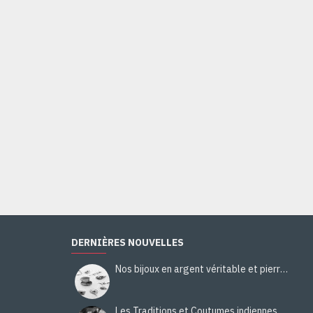
Bague Citrine - Bague indienne - Bijoux indiens
44,00€
Ajouter au panier
DERNIÈRES NOUVELLES
Nos bijoux en argent véritable et pierres naturelles
Les Traditions et Coutumes indiennes