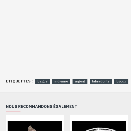
ETIQUETTES :
bague
indienne
argent
labradorite
bijoux
NOUS RECOMMANDONS ÉGALEMENT