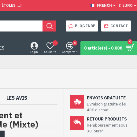
ÉTOLES ...)
FRENCH
€
EURO
BLOG INDE
CONTACT
0
0
0
ES
0 article(s) - 0,00€
Login
Souhaits
Comparatif
S
LES AVIS
ENVOIS GRATUITE
Livraison gratuite dès
40€ d'achat.
ent et
RETOUR PRODUITS
le (Mixte)
Remboursement sous
30 jours*