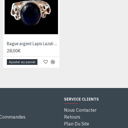
Bague argent Lapis Lazuli - Bijoux Inde - Bijoux indiens
Bague argent Quartz Rutile - Bague indienne - Bijoux indiens
28,00€
28,00€
Ajouter au panier
Ajouter au panier
SERVICE CLIENTS
Nous Contacter
e Commandes
Retours
Plan Du Site