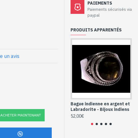
aux - Bague
PAIEMENTS
dorite
Paiements sécurisés via
paypal
PRODUITS APPARENTÉS
x
t Labradorite
re un avis
le (BG-LAB-410P-
Bague indienne en argent et
Ba
Labradorite - Bijoux indiens
La
ACHETER MAINTENANT
52,00€
52