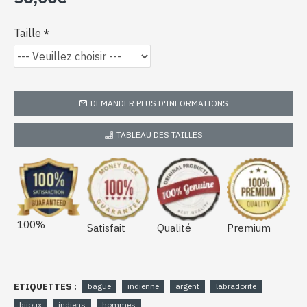
Taille
DEMANDER PLUS D'INFORMATIONS
TABLEAU DES TAILLES
100%
Satisfait
Qualité
Premium
ETIQUETTES :
bague
indienne
argent
labradorite
bijoux
indiens
hommes