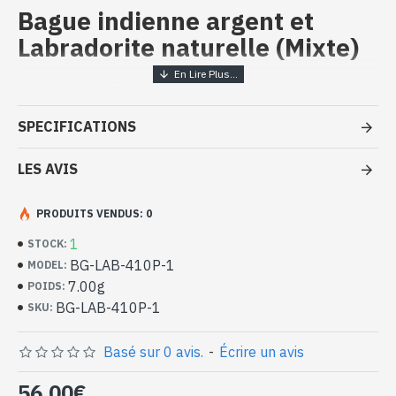
Bague indienne argent et
Labradorite naturelle (Mixte)
Bijoux indiens artisanaux - Bague
argent massif et Labradorite
SPECIFICATIONS
- Bague en argent véritable 925/1000
- Faite à la main à Jaipur ( INDE )
LES AVIS
- Pierre sertie, en cabochon, forme ovale
- Taille de la pierre : 16mm x 12mm approx
PRODUITS VENDUS: 0
-
Livrée avec un petit sac artisanal
Bague indienne argent et Labradorite
1
STOCK:
naturelle de forme ovale (BG-LAB-
BG-LAB-410P-1
MODEL:
410P-1)
7.00g
POIDS:
BG-LAB-410P-1
SKU:
Basé sur 0 avis.
-
Écrire un avis
56,00€