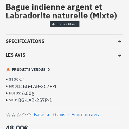
Bague indienne argent et
Labradorite naturelle (Mixte)
Bijoux indiens artisanaux - Bague
argent massif et Labradorite
SPECIFICATIONS
- Bague en argent véritable 925/1000
- Faite à la main à Jaipur ( INDE )
LES AVIS
- Pierre sertie, en cabochon, forme carré
- Taille de la pierre : 13mm x 13mm approx
PRODUITS VENDUS: 0
-
Livrée avec un petit sac artisanal
Bague indienne argent et Labradorite
1
STOCK:
naturelle de forme carré (BG-LAB-
BG-LAB-257P-1
MODEL:
257P-1)
6.00g
POIDS:
BG-LAB-257P-1
SKU:
Basé sur 0 avis.
-
Écrire un avis
48,00€