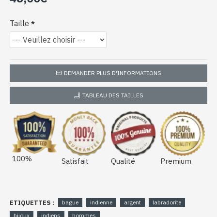
Taille
DEMANDER PLUS D'INFORMATIONS
TABLEAU DES TAILLES
100%
Satisfait
Qualité
Premium
ETIQUETTES :
bague
indienne
argent
labradorite
bijoux
indiens
hommes