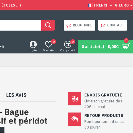
ÉTOLES ...)
FRENCH
€
EURO
BLOG INDE
CONTACT
0
0
0
ES
0 article(s) - 0,00€
Login
Souhaits
Comparatif
S
LES AVIS
ENVOIS GRATUITE
Livraison gratuite dès
40€ d'achat.
 – Bague
RETOUR PRODUITS
f et péridot
Remboursement sous
30 jours*