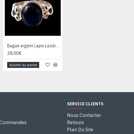
Bague argent Lapis Lazuli - Bijoux Inde - Bijoux indiens
Bague argent Quartz Rutile - Bague indienne - Bijoux indiens
28,00€
28,00€
Ajouter au panier
Ajouter au panier
SERVICE CLIENTS
Nous Contacter
e Commandes
Retours
Plan Du Site