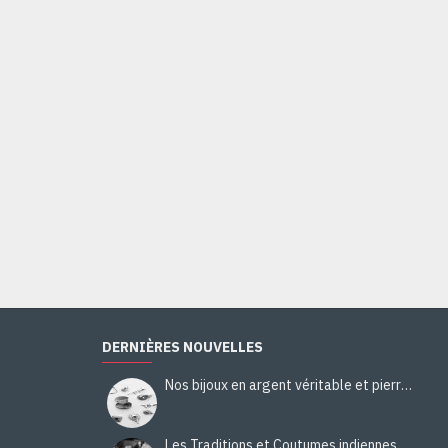
Bague Citrine - Bague indienne - Bijoux indiens
44,00€
Ajouter au panier
DERNIÈRES NOUVELLES
Nos bijoux en argent véritable et pierres naturelles
Les Traditions et Coutumes indiennes