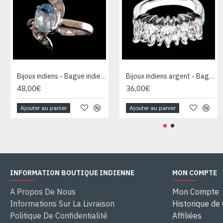
Bijoux indiens - Bague indienne rhodiée Topaze
Bijoux indiens argent - Bague indienne oxyde de Zirconium
48,00€
36,00€
Ajouter au panier
Ajouter au panier
INFORMATION BOUTIQUE INDIENNE
MON COMPTE
A Propos De Nous
Mon Compte
Informations Sur La Livraison
Historique d
Politique De Confidentialité
Affiliées