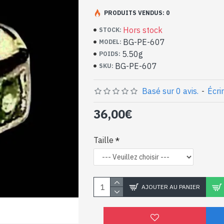
PRODUITS VENDUS: 0
Bijoux inde artisanaux
massif et Péridot
Hors stock
STOCK:
BG-PE-607
MODEL:
- Bague en argent véritable 925/1000
5.50g
POIDS:
- Faite à la main à Jaipur ( INDE )
BG-PE-607
SKU:
- Composée de 4 pierres rondes, serties, t
- Taille de la pierre : 5mm de diamètre ap
Basé sur 0 avis.
-
Écri
-
Livrée avec un petit sac artisanal
Bague indienne argent e
36,00€
naturels de forme rond
Taille
AJOUTER AU PANIER