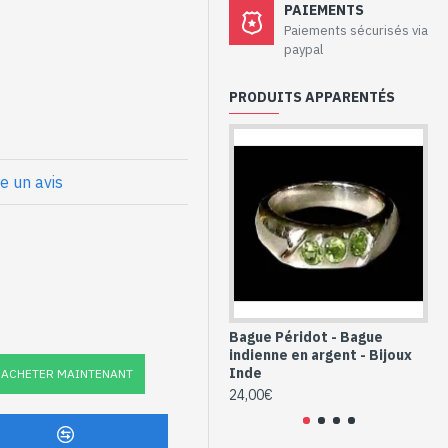
PAIEMENTS
 - Bague argent
Paiements sécurisés via
paypal
PRODUITS APPARENTÉS
aillées à la main
prox
re un avis
t péridots
e (BG-PE-607)
Bague Péridot - Bague
Bi
indienne en argent - Bijoux
Am
Inde
et 
ACHETER MAINTENANT
24,00€
36