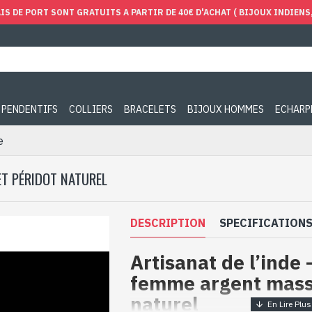
IS DE PORT SONT GRATUITS A PARTIR DE 40€ D'ACHAT ( BIJOUX INDIENS, 
PENDENTIFS
COLLIERS
BRACELETS
BIJOUX HOMMES
ECHARP
e
ET PÉRIDOT NATUREL
DESCRIPTION
SPECIFICATION
Artisanat de l’inde
femme argent massi
naturel