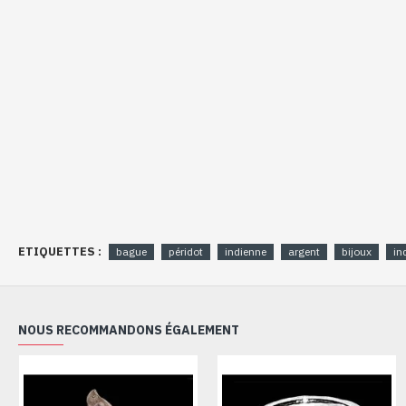
ETIQUETTES :
bague
péridot
indienne
argent
bijoux
in
NOUS RECOMMANDONS ÉGALEMENT