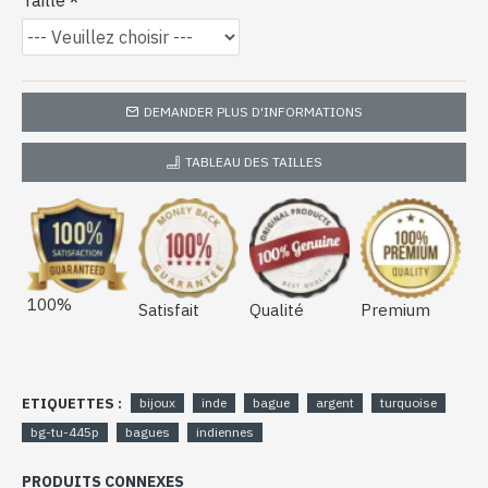
Taille
DEMANDER PLUS D'INFORMATIONS
TABLEAU DES TAILLES
100%
Satisfait
Qualité
Premium
ETIQUETTES :
bijoux
inde
bague
argent
turquoise
bg-tu-445p
bagues
indiennes
PRODUITS CONNEXES