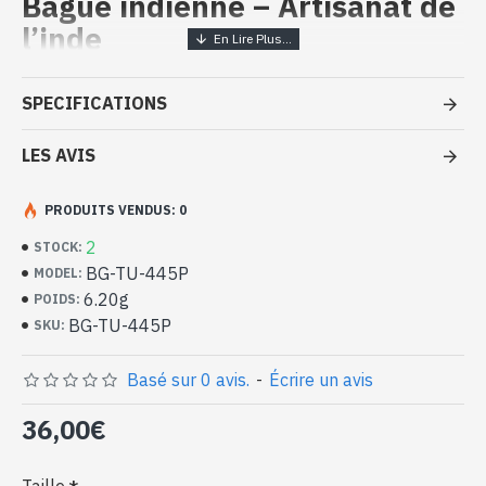
Bague indienne – Artisanat de
l’inde
Bijoux de l'inde - Bague en argent
SPECIFICATIONS
massif et Turquoise
LES AVIS
- Bague en argent véritable 925/1000
- Faite à la main à Jaipur ( INDE )
- Pierre sertie, en cabochon, forme ovale
PRODUITS VENDUS: 0
- Taille de la pierre : 18mm x 13mm approx
2
STOCK:
-
Livrée avec un petit sac artisanal
BG-TU-445P
MODEL:
Bague indienne argent et Turquoise
6.20g
POIDS:
naturelle de forme ovale (BG-TU-
BG-TU-445P
SKU:
445P)
Basé sur 0 avis.
-
Écrire un avis
36,00€