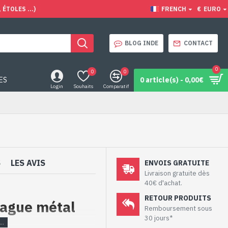
ÉTOLES ...)
FRENCH
€
EURO
BLOG INDE
CONTACT
0
0
0
ES
0 article(s) - 0,00€
Login
Souhaits
Comparatif
S
LES AVIS
ENVOIS GRATUITE
Livraison gratuite dès
40€ d'achat.
e
RETOUR PRODUITS
ague métal
Remboursement sous
30 jours*