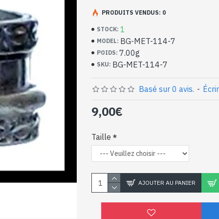
Bijoux indiens artisan
métal
PRODUITS VENDUS: 0
1
STOCK:
- Bague en métal
BG-MET-114-7
MODEL:
- Faite à la main au Rajasthan ( INDE )
7.00g
POIDS:
- Un fin anneau central tournant
BG-MET-114-7
SKU:
- Motifs sur chaque extrémité de la bague
-
Livrée avec un petit sac artisanal
Bague indienne en méta
Basé sur 0 avis.
-
Écri
9,00€
Taille
AJOUTER AU PANIER