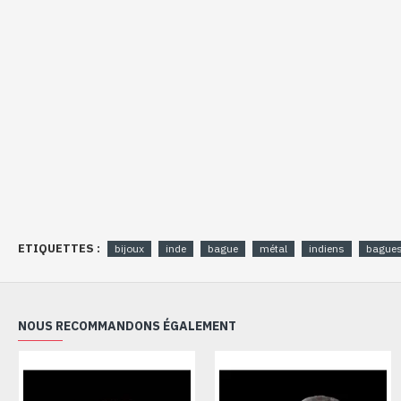
ETIQUETTES :
bijoux
inde
bague
métal
indiens
bagues
NOUS RECOMMANDONS ÉGALEMENT