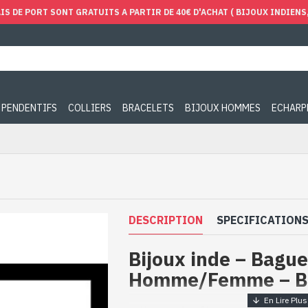
IS DE PORT SONT GRATUITS A PARTIR DE 40€ D'ACHAT ( BIJOUX INDIENS, 
PENDENTIFS
COLLIERS
BRACELETS
BIJOUX HOMMES
ECHARP
DESCRIPTION
SPECIFICATION
Bijoux inde – Bagu
Homme/Femme – B