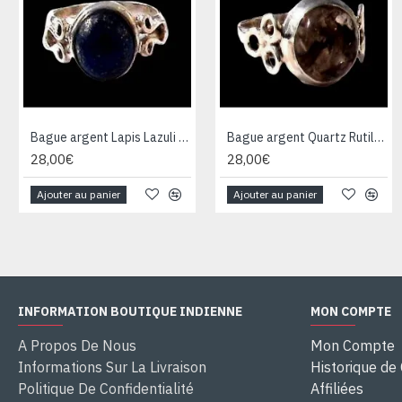
Bague argent Lapis Lazuli - Bijoux Inde - Bijoux indiens
Bague argent Quartz Rutile - Bague indienne - Bijoux indiens
28,00€
28,00€
Ajouter au panier
Ajouter au panier
INFORMATION BOUTIQUE INDIENNE
MON COMPTE
A Propos De Nous
Mon Compte
Informations Sur La Livraison
Historique d
Politique De Confidentialité
Affiliées