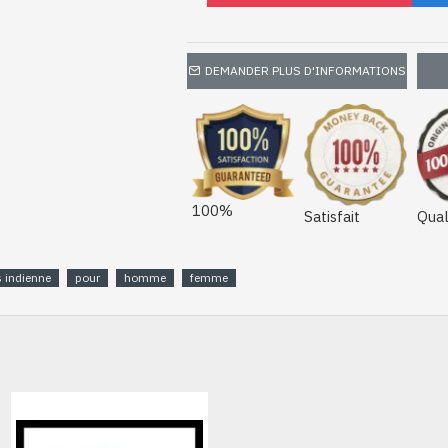
DEMANDER PLUS D'INFORMATIONS
100%
Satisfait
Qual
 indienne
pour
homme
femme