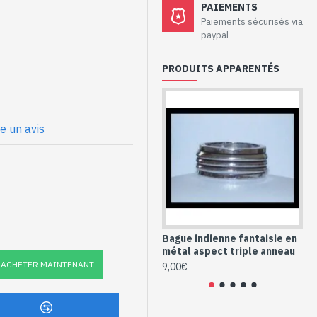
aux – Bague
PAIEMENTS
Paiements sécurisés via
paypal
PRODUITS APPARENTÉS
 effectués à la main
l (BG-MET-114-7)
re un avis
Bague indienne fantaisie en
Bi
métal aspect triple anneau
Bi
ACHETER MAINTENANT
9,00€
9,