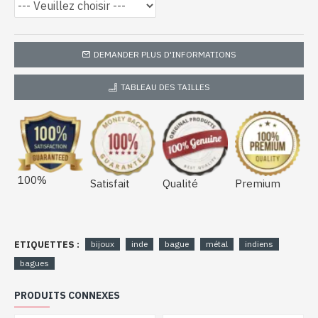
DEMANDER PLUS D'INFORMATIONS
TABLEAU DES TAILLES
100%
Satisfait
Qualité
Premium
ETIQUETTES :
bijoux
inde
bague
métal
indiens
bagues
PRODUITS CONNEXES