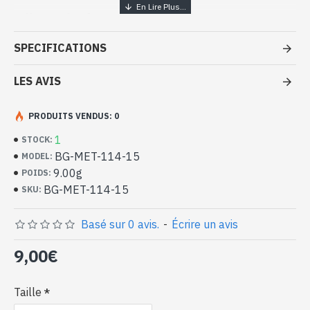
Bijoux inde artisanaux – Bague
métal
SPECIFICATIONS
- Bague en métal
- Faite à la main au Rajasthan ( INDE )
LES AVIS
- Anneau large
- Motifs effectués à la main
PRODUITS VENDUS: 0
-
Livrée avec un petit sac artisanal
Bague indienne en métal (BG-MET-
1
STOCK:
114-15)
BG-MET-114-15
MODEL:
9.00g
POIDS:
BG-MET-114-15
SKU:
Basé sur 0 avis.
-
Écrire un avis
9,00€
Taille