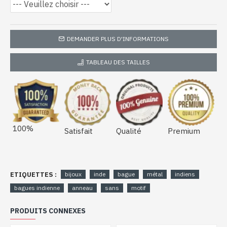
DEMANDER PLUS D'INFORMATIONS
TABLEAU DES TAILLES
100%
Satisfait
Qualité
Premium
ETIQUETTES :
bijoux
inde
bague
métal
indiens
bagues indienne
anneau
sans
motif
PRODUITS CONNEXES