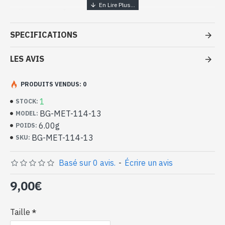
Bijoux inde artisanaux – Bague
métal
SPECIFICATIONS
- Bague en métal
- Faite à la main au Rajasthan ( INDE )
LES AVIS
- Anneau sans motif
-
Livrée avec un petit sac artisanal
PRODUITS VENDUS: 0
Bague indienne en métal (BG-MET-
114-13)
1
STOCK:
BG-MET-114-13
MODEL:
6.00g
POIDS:
BG-MET-114-13
SKU:
Basé sur 0 avis.
-
Écrire un avis
9,00€
Taille