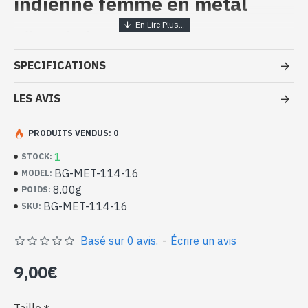
indienne femme en métal
Bijoux inde artisanaux – Bague
métal
SPECIFICATIONS
- Bague en métal
- Faite à la main au Rajasthan ( INDE )
LES AVIS
- Aspect double anneau
- Motif serpent, réalisé à la main
PRODUITS VENDUS: 0
-
Livrée avec un petit sac artisanal
1
STOCK:
Le serpent est un être mythique de l'hindouisme. Il apporte la
BG-MET-114-16
MODEL:
prospérité, la fertilité et l'immortalité sont aussi leurs pouvoirs.
8.00g
POIDS:
BG-MET-114-16
SKU:
Bague indienne en métal (BG-MET-
114-16)
Basé sur 0 avis.
-
Écrire un avis
9,00€