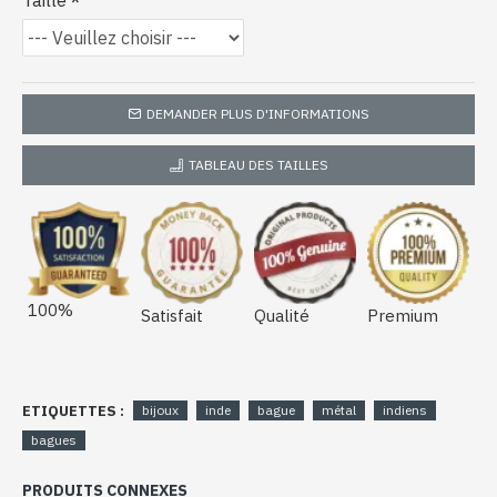
Taille
DEMANDER PLUS D'INFORMATIONS
TABLEAU DES TAILLES
100%
Satisfait
Qualité
Premium
ETIQUETTES :
bijoux
inde
bague
métal
indiens
bagues
PRODUITS CONNEXES