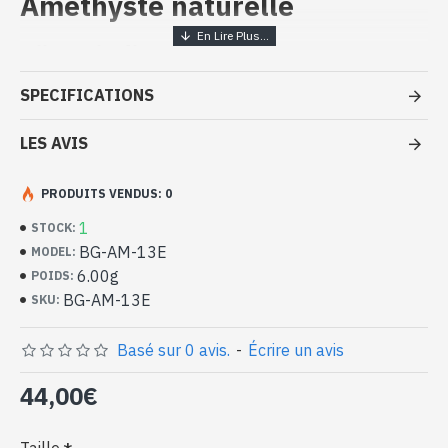
Améthyste naturelle
Bijoux indiens - Bague en argent
massif et Améthyste
SPECIFICATIONS
- Bague en argent véritable 925/1000
- Faite à Jaipur ( INDE )
LES AVIS
- Pierre sertie, en cabochon, forme ovale
- Taille de la pierre : 15mm x 11mm approx
PRODUITS VENDUS: 0
-
Livrée avec un petit sac artisanal
Bague indienne argent et Améthyste
1
STOCK:
naturelle de forme ovale (BG-AM-13E)
BG-AM-13E
MODEL:
6.00g
POIDS:
BG-AM-13E
SKU:
Basé sur 0 avis.
-
Écrire un avis
44,00€