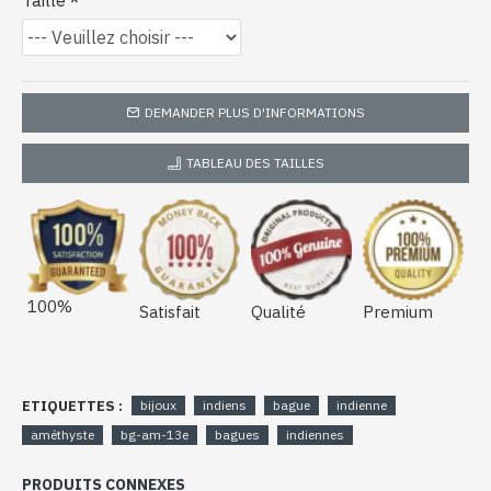
Taille
DEMANDER PLUS D'INFORMATIONS
TABLEAU DES TAILLES
100%
Satisfait
Qualité
Premium
ETIQUETTES :
bijoux
indiens
bague
indienne
améthyste
bg-am-13e
bagues
indiennes
PRODUITS CONNEXES