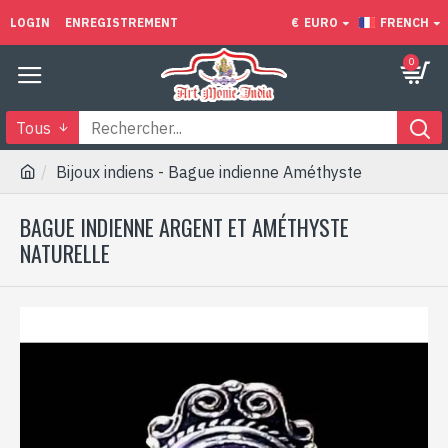
LOGIN
ENREGISTREMENT
€
EURO
FRENCH
0
Tous
Bijoux indiens - Bague indienne Améthyste
BAGUE INDIENNE ARGENT ET AMÉTHYSTE
NATURELLE