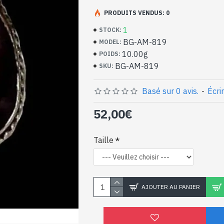
Bijoux indiens artisan
argent massif et Amét
PRODUITS VENDUS: 0
1
STOCK:
- Bague en argent véritable 925/1000
BG-AM-819
MODEL:
- Faite à Jaipur ( INDE )
10.00g
POIDS:
- Pierre sertie, taillée à la main, forme ov
BG-AM-819
SKU:
- Taille de la pierre : 18mm x 10mm appro
-
Livrée avec un petit sac artisanal
Bague indienne argent 
Basé sur 0 avis.
-
Écri
naturelle de forme oval
52,00€
Taille
AJOUTER AU PANIER