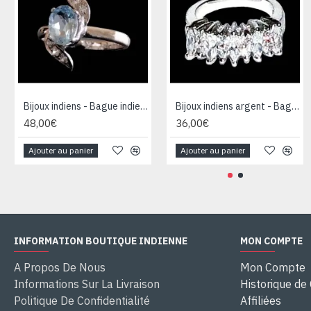
Bijoux indiens - Bague indienne rhodiée Topaze
Bijoux indiens argent - Bague indienne oxyde de Zirconium
48,00€
36,00€
Ajouter au panier
Ajouter au panier
INFORMATION BOUTIQUE INDIENNE
MON COMPTE
A Propos De Nous
Mon Compte
Informations Sur La Livraison
Historique d
Politique De Confidentialité
Affiliées