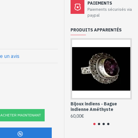
aux - Bague
PAIEMENTS
hyste
Paiements sécurisés via
paypal
PRODUITS APPARENTÉS
ale
x
et Améthyste
re un avis
e (BG-AM-819)
Bijoux indiens - Bague
Bi
indienne Améthyste
in
ACHETER MAINTENANT
60,00€
48