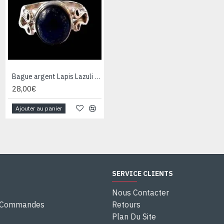
Bague argent Lapis Lazuli - Bijoux Inde - Bijoux indiens
Bague argent Quartz Rutile - Bague indienne - Bijoux indiens
28,00€
28,00€
Ajouter au panier
Ajouter au panier
SERVICE CLIENTS
Nous Contacter
e Commandes
Retours
Plan Du Site