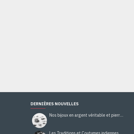
Bague Citrine - Bague indienne - Bijoux indiens
44,00€
Ajouter au panier
DERNIÈRES NOUVELLES
Nos bijoux en argent véritable et pierres naturelles
Les Traditions et Coutumes indiennes