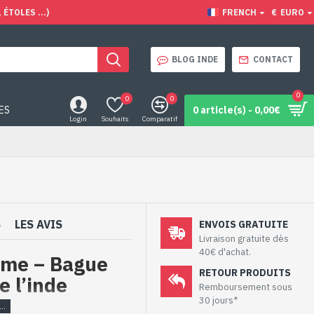
ÉTOLES ...)
FRENCH
€
EURO
BLOG INDE
CONTACT
0
0
0
ES
0 article(s) - 0,00€
Login
Souhaits
Comparatif
S
LES AVIS
ENVOIS GRATUITE
Livraison gratuite dès
40€ d'achat.
me – Bague
RETOUR PRODUITS
e l’inde
Remboursement sous
30 jours*