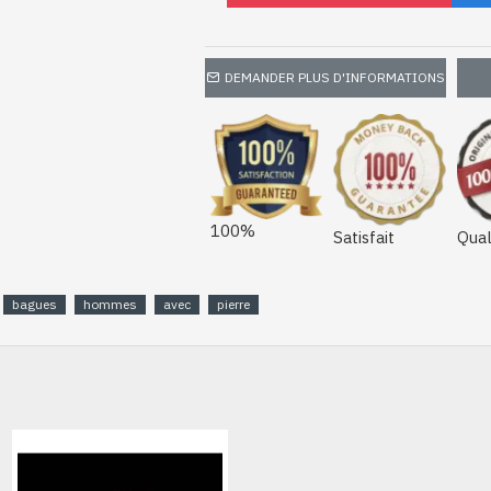
DEMANDER PLUS D'INFORMATIONS
100%
Satisfait
Qual
bagues
hommes
avec
pierre