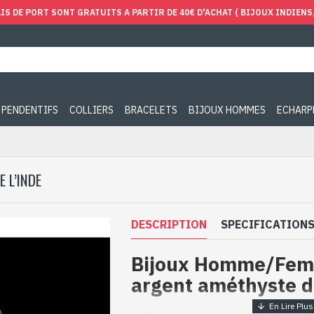
IS DE PORT SONT GRATUITS A PARTIR DE 40€ D'ACHAT ( BIJOUX INDIENS, 
PENDENTIFS
COLLIERS
BRACELETS
BIJOUX HOMMES
ECHARP
 L’INDE
DESCRIPTION
SPECIFICATION
Bijoux Homme/Fem
argent améthyste d