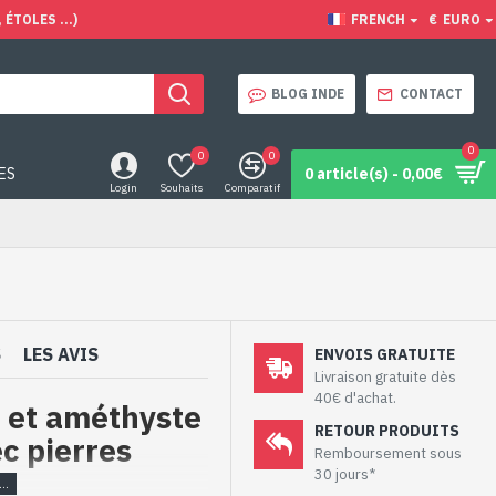
ÉTOLES ...)
FRENCH
€
EURO
BLOG INDE
CONTACT
0
0
0
ES
0 article(s) - 0,00€
Login
Souhaits
Comparatif
S
LES AVIS
ENVOIS GRATUITE
Livraison gratuite dès
40€ d'achat.
 et améthyste
RETOUR PRODUITS
ec pierres
Remboursement sous
30 jours*