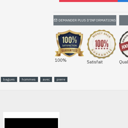
DEMANDER PLUS D'INFORMATIONS
100%
Satisfait
Qual
bagues
hommes
avec
pierre