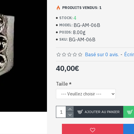
Bijoux indiens artisan
argent massif et Amét
PRODUITS VENDUS: 1
4
STOCK:
- Bague en argent véritable 925/1000
BG-AM-06B
MODEL:
- Faite à Jaipur ( INDE )
8.00g
POIDS:
- Pierre sertie, taillée à la main, forme ov
BG-AM-06B
SKU:
- Taille de la pierre : 14mm x 10mm appro
-
Livrée avec un petit sac artisanal
Bague indienne argent 
Basé sur 0 avis.
-
Écri
naturelle de forme ova
40,00€
Taille
AJOUTER AU PANIER