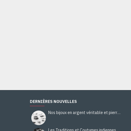
Bague Citrine - Bague indienne - Bijoux indiens
44,00€
Ajouter au panier
DERNIÈRES NOUVELLES
Nos bijoux en argent véritable et pierres naturelles
Les Traditions et Coutumes indiennes