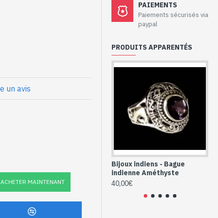
aux - Bague
PAIEMENTS
hyste
Paiements sécurisés via
paypal
PRODUITS APPARENTÉS
ale
x
et Améthyste
re un avis
le (BG-AM-06B)
Bijoux indiens - Bague
Bi
indienne Améthyste
in
ACHETER MAINTENANT
40,00€
40