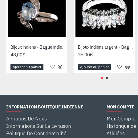
Bijoux indiens - Bague indienne rhodiée Topaze
Bijoux indiens argent - Bague indienne oxyde de Zirconium
48,00€
36,00€
Ajouter au panier
Ajouter au panier
INFORMATION BOUTIQUE INDIENNE
MON COMPTE
A Propos De Nous
Mon Compte
Informations Sur La Livraison
Historique d
Politique De Confidentialité
Affiliées