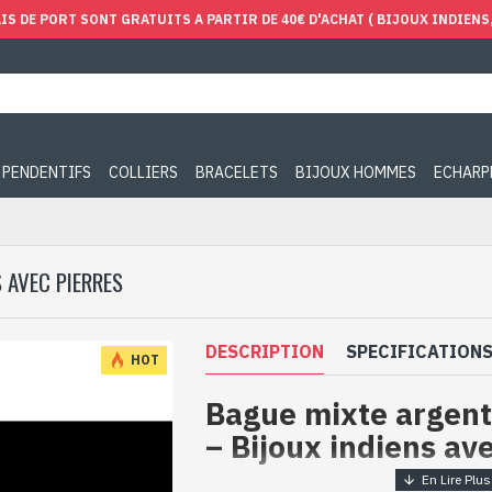
IS DE PORT SONT GRATUITS A PARTIR DE 40€ D'ACHAT ( BIJOUX INDIENS, 
PENDENTIFS
COLLIERS
BRACELETS
BIJOUX HOMMES
ECHARP
 AVEC PIERRES
DESCRIPTION
SPECIFICATION
HOT
Bague mixte argent
– Bijoux indiens av