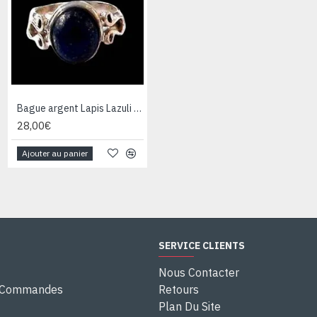
Bague argent Lapis Lazuli - Bijoux Inde - Bijoux indiens
Bague argent Quartz Rutile - Bague indienne - Bijoux indiens
28,00€
28,00€
Ajouter au panier
Ajouter au panier
SERVICE CLIENTS
Nous Contacter
e Commandes
Retours
Plan Du Site