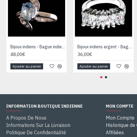
Bijoux indiens - Bague indienne rhodiée Topaze
Bijoux indiens argent - Bague indienne oxyde de Zirconium
48,00€
36,00€
Ajouter au panier
Ajouter au panier
INFORMATION BOUTIQUE INDIENNE
MON COMPTE
A Propos De Nous
Mon Compte
Informations Sur La Livraison
Historique d
Politique De Confidentialité
Affiliées