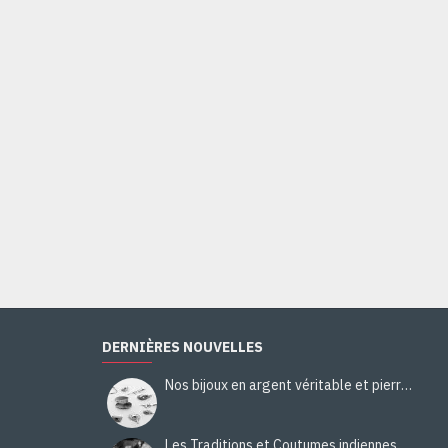
Bague Citrine - Bague indienne - Bijoux indiens
44,00€
Ajouter au panier
DERNIÈRES NOUVELLES
Nos bijoux en argent véritable et pierres naturelles
Les Traditions et Coutumes indiennes