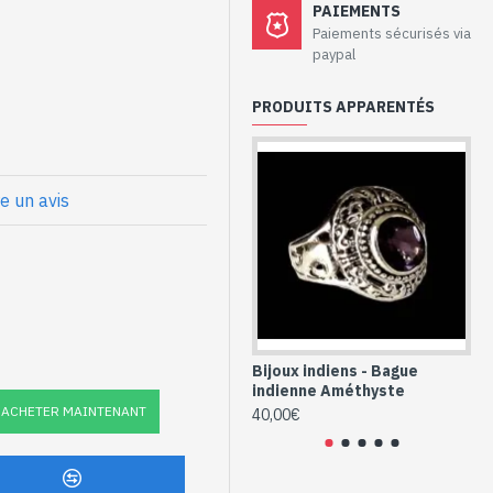
aux - Bague
PAIEMENTS
hyste
Paiements sécurisés via
paypal
PRODUITS APPARENTÉS
ale
x
et Améthyste
re un avis
le (BG-AM-386P)
Bijoux indiens - Bague
Bi
indienne Améthyste
in
ACHETER MAINTENANT
40,00€
40