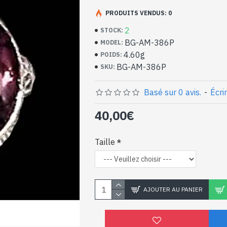
Bijoux indiens artisan
argent massif et Amét
PRODUITS VENDUS: 0
2
STOCK:
- Bague en argent véritable 925/1000
BG-AM-386P
MODEL:
- Faite à Jaipur ( INDE )
4.60g
POIDS:
- Pierre sertie, taillée à la main, forme ov
BG-AM-386P
SKU:
- Taille de la pierre : 14mm x 10mm appro
-
Livrée avec un petit sac artisanal
Bague indienne argent 
Basé sur 0 avis.
-
Écri
naturelle de forme ova
40,00€
Taille
AJOUTER AU PANIER