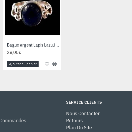
Bague argent Lapis Lazuli - Bijoux Inde - Bijoux indiens
Bague argent Quartz Rutile - Bague indienne - Bijoux indiens
28,00€
28,00€
Ajouter au panier
Ajouter au panier
SERVICE CLIENTS
Nous Contacter
e Commandes
Retours
Plan Du Site