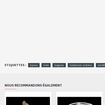
ETIQUETTES :
bijoux
inde
bagues
indiennes indiens
amét
NOUS RECOMMANDONS ÉGALEMENT