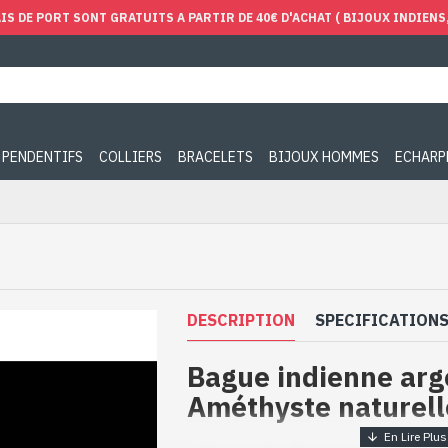
IS DE PORT SONT GRATUITS A PARTIR DE 40€ D'ACHAT ( BIJOUX INDIENS, 
PENDENTIFS
COLLIERS
BRACELETS
BIJOUX HOMMES
ECHARP
DESCRIPTION
SPECIFICATION
Bague indienne arg
Améthyste naturell