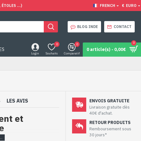
ÉTOLES ...)
FRENCH
€
EURO
BLOG INDE
CONTACT
0
0
0
ES
0 article(s) - 0,00€
Login
Souhaits
Comparatif
S
LES AVIS
ENVOIS GRATUITE
Livraison gratuite dès
40€ d'achat.
ent et
RETOUR PRODUITS
e
Remboursement sous
30 jours*