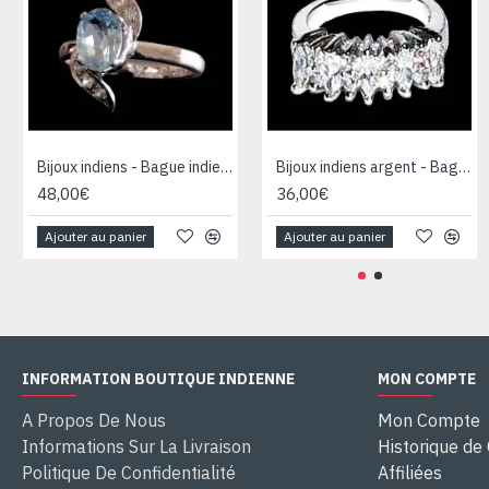
Bijoux indiens - Bague indienne rhodiée Topaze
Bijoux indiens argent - Bague indienne oxyde de Zirconium
48,00€
36,00€
Ajouter au panier
Ajouter au panier
INFORMATION BOUTIQUE INDIENNE
MON COMPTE
A Propos De Nous
Mon Compte
Informations Sur La Livraison
Historique d
Politique De Confidentialité
Affiliées