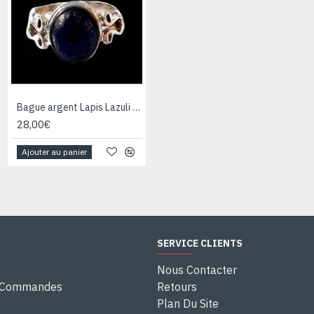
Bague argent Lapis Lazuli - Bijoux Inde - Bijoux indiens
Bague argent Quartz Rutile - Bague indienne - Bijoux indiens
28,00€
28,00€
Ajouter au panier
Ajouter au panier
SERVICE CLIENTS
Nous Contacter
e Commandes
Retours
Plan Du Site