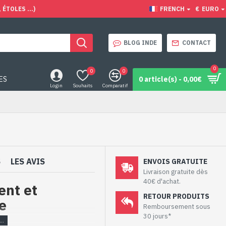
ÉTOLES ...)
FRENCH
€
EURO
BLOG INDE
CONTACT
0
0
0
ES
0 article(s) - 0,00€
Login
Souhaits
Comparatif
S
LES AVIS
ENVOIS GRATUITE
Livraison gratuite dès
40€ d'achat.
ent et
RETOUR PRODUITS
e
Remboursement sous
30 jours*