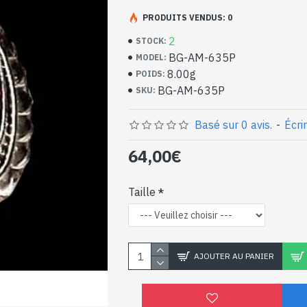
Bijoux indiens artisan
argent massif et Amét
PRODUITS VENDUS: 0
2
STOCK:
- Bague en argent véritable 925/1000
BG-AM-635P
MODEL:
- Faite à Jaipur ( INDE )
8.00g
POIDS:
- Pierre sertie, taillée à la main, forme ov
BG-AM-635P
SKU:
- Taille de la pierre : 14mm x 10mm appro
-
Livrée avec un petit sac artisanal
Bague indienne argent 
Basé sur 0 avis.
-
Écri
naturelle de forme ova
64,00€
Taille
AJOUTER AU PANIER