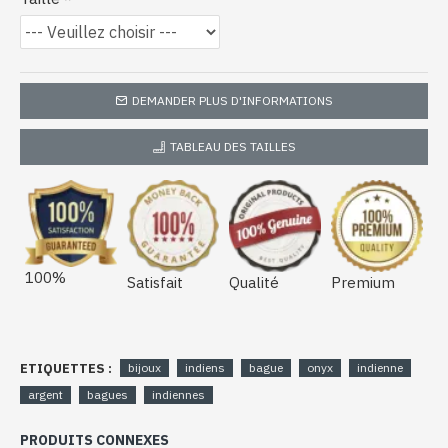
DEMANDER PLUS D'INFORMATIONS
TABLEAU DES TAILLES
100%
Satisfait
Qualité
Premium
ETIQUETTES :
bijoux
indiens
bague
onyx
indienne
argent
bagues
indiennes
PRODUITS CONNEXES