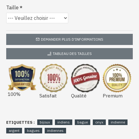
Taille
DEMANDER PLUS D'INFORMATIONS
TABLEAU DES TAILLES
100%
Satisfait
Qualité
Premium
ETIQUETTES :
bijoux
indiens
bague
onyx
indienne
argent
bagues
indiennes