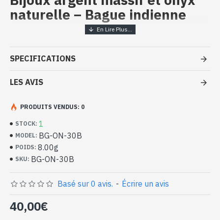
naturelle – Bague indienne
Bijoux indiens artisanaux - Bague
argent massif et Onyx
SPECIFICATIONS
- Bague en argent véritable 925/1000
- Faite à Jaipur ( INDE )
LES AVIS
- Pierre sertie, en cabochon, forme ovale
- Taille de la pierre : 15mm x 11mm approx
PRODUITS VENDUS: 0
-
Livrée avec un petit sac artisanal
Bague indienne argent et Onyx
1
STOCK:
naturelle de forme ovale (BG-ON-30B)
BG-ON-30B
MODEL:
8.00g
POIDS:
BG-ON-30B
SKU:
Basé sur 0 avis.
-
Écrire un avis
40,00€