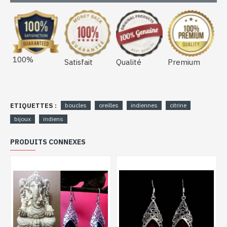
100%
Satisfait
Qualité
Premium
ETIQUETTES :
boucles
oreilles
indiennes
citrine
bijoux
indiens
PRODUITS CONNEXES