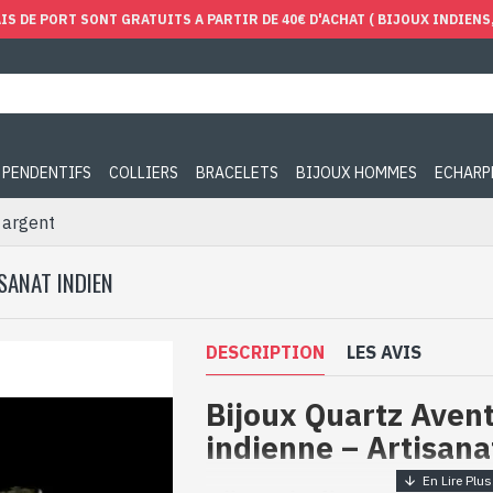
IS DE PORT SONT GRATUITS A PARTIR DE 40€ D'ACHAT ( BIJOUX INDIENS, 
PENDENTIFS
COLLIERS
BRACELETS
BIJOUX HOMMES
ECHARP
 argent
SANAT INDIEN
DESCRIPTION
LES AVIS
Bijoux Quartz Aven
indienne – Artisana