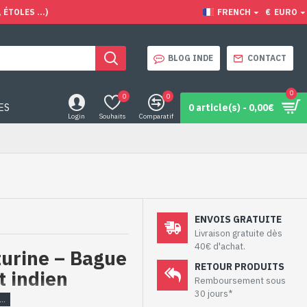
ÉTOLES ...)
FRENCH
€
EURO
BLOG INDE
CONTACT
0
0
0
ES
0 article(s) - 0,00€
Login
Souhaits
Comparatif
ENVOIS GRATUITE
Livraison gratuite dès
40€ d'achat.
turine – Bague
RETOUR PRODUITS
t indien
Remboursement sous
30 jours*