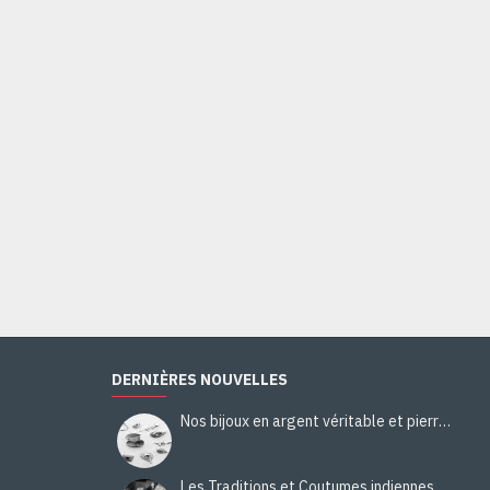
Bague Citrine - Bague indienne - Bijoux indiens
44,00€
Ajouter au panier
DERNIÈRES NOUVELLES
Nos bijoux en argent véritable et pierres naturelles
Les Traditions et Coutumes indiennes