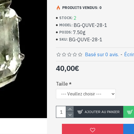
Bijoux indiens artisan
argent massif et Quar
PRODUITS VENDUS: 0
2
STOCK:
- Bague en argent véritable 925/1000
BG-QUVE-28-1
MODEL:
- Faite à la main à Jaipur ( INDE )
7.50g
POIDS:
- Pierre sertie par 4 griffes, taillée à la 
BG-QUVE-28-1
SKU:
- Taille de la pierre : 14mm x 11mm appro
-
Livrée avec un petit sac artisanal
Bague indienne argent e
Basé sur 0 avis.
-
Écri
Aventurine naturel de f
40,00€
rectangulaire (BG-QUVE
Taille
AJOUTER AU PANIER