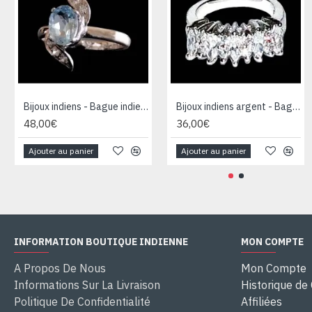
Bijoux indiens - Bague indienne rhodiée Topaze
Bijoux indiens argent - Bague indienne oxyde de Zirconium
48,00€
36,00€
Ajouter au panier
Ajouter au panier
INFORMATION BOUTIQUE INDIENNE
MON COMPTE
A Propos De Nous
Mon Compte
Informations Sur La Livraison
Historique d
Politique De Confidentialité
Affiliées