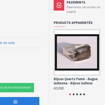
aux - Bague
PAIEMENTS
tz Aventurine
Paiements sécurisés via
paypal
PRODUITS APPARENTÉS
main, forme rectangulaire
x
t Quartz
re un avis
orme
-28-1)
Bijoux Quartz Fumé - Bague
Qua
indienne - Bijoux indiens
Ba
ACHETER MAINTENANT
40,00€
48