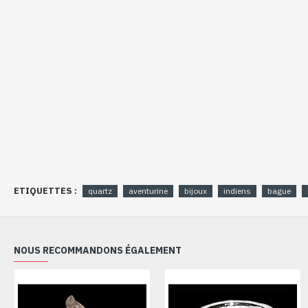
ETIQUETTES :
quartz
aventurine
bijoux
indiens
bague
NOUS RECOMMANDONS ÉGALEMENT