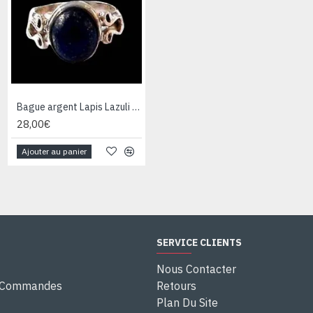
Bague argent Lapis Lazuli - Bijoux Inde - Bijoux indiens
Bague argent Quartz Rutile - Bague indienne - Bijoux indiens
28,00€
28,00€
Ajouter au panier
Ajouter au panier
SERVICE CLIENTS
Nous Contacter
e Commandes
Retours
Plan Du Site