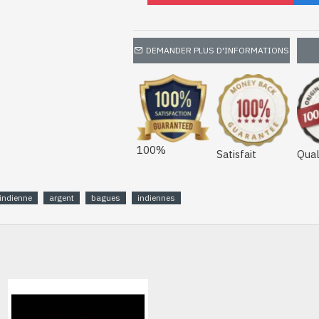
DEMANDER PLUS D'INFORMATIONS
100%
Satisfait
Qual
indienne
argent
bagues
indiennes