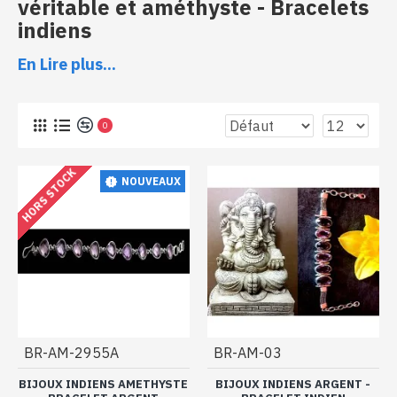
véritable et améthyste - Bracelets
indiens
En Lire plus...
Bracelets indiens argent et améthyste
0
HORS STOCK
NOUVEAUX
BR-AM-2955A
BR-AM-03
Cette collection de
bracelets indiens en argent et améthyste naturelle
ne
BIJOUX INDIENS AMETHYSTE
BIJOUX INDIENS ARGENT -