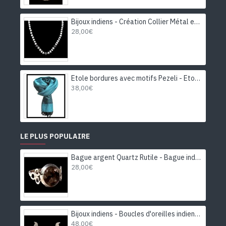
Bijoux indiens - Création Collier Métal et Pierre de Lune
28,00€
Etole bordures avec motifs Pezeli - Etole indienne
38,00€
LE PLUS POPULAIRE
Bague argent Quartz Rutile - Bague indienne - Bijoux indiens
28,00€
Bijoux indiens - Boucles d'oreilles indiennes rhodiées Améthyste
48,00€