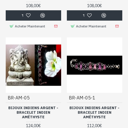
petits prix et grands plaisirs
108,00€
108,00€
Vous pourrez les assortir avec nos autres
améthyste
. Vous ferez dans notre
boutique indienne
bijoux
votre shopping en toute quiétude, en profitant de nos prix
Acheter Maintenant
Acheter Maintenant
abordables. Parcourez également nos
bagues
,
boucles d’oreilles
,
colliers
,
pendentifs
ainsi que nos
ures
,
par
des bijoux remplis de charme qui vous raviront à coup sûr.
Grand choix de bracelets indiens en
argent massif et améthyste, artisanat
de l'inde à saisir
BR-AM-05
BR-AM-05-1
BIJOUX INDIENS ARGENT -
BIJOUX INDIENS ARGENT -
BRACELET INDIEN
BRACELET INDIEN
AMÉTHYSTE
AMÉTHYSTE
124,00€
112,00€