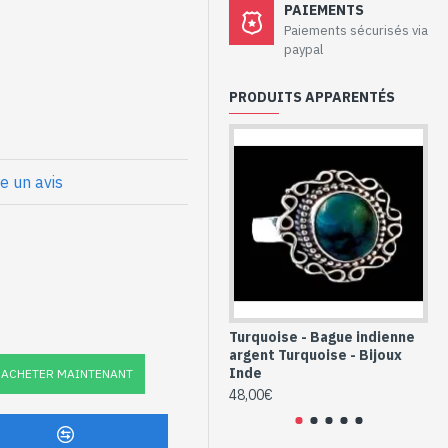
PAIEMENTS
 - Bague argent
Paiements sécurisés via
paypal
PRODUITS APPARENTÉS
x
re un avis
t Turquoise
e (BG-TU-04)
Turquoise - Bague indienne
Tu
argent Turquoise - Bijoux
ar
Inde
In
ACHETER MAINTENANT
48,00€
32