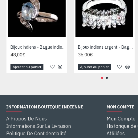
Bijoux indiens - Bague indienne rhodiée Topaze
Bijoux indiens argent - Bague indienne oxyde de Zirconium
48,00€
36,00€
Ajouter au panier
Ajouter au panier
INFORMATION BOUTIQUE INDIENNE
MON COMPTE
A Propos De Nous
Mon Compte
Informations Sur La Livraison
Historique d
Politique De Confidentialité
Affiliées