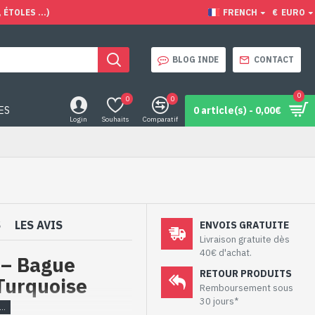
ÉTOLES ...)
FRENCH
€
EURO
BLOG INDE
CONTACT
0
0
0
ES
0 article(s) - 0,00€
Login
Souhaits
Comparatif
S
LES AVIS
ENVOIS GRATUITE
Livraison gratuite dès
40€ d'achat.
e – Bague
RETOUR PRODUITS
 Turquoise
Remboursement sous
30 jours*