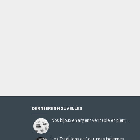
Bague Citrine - Bague indienne - Bijoux indiens
44,00€
Ajouter au panier
DERNIÈRES NOUVELLES
Nos bijoux en argent véritable et pierres naturelles
Les Traditions et Coutumes indiennes