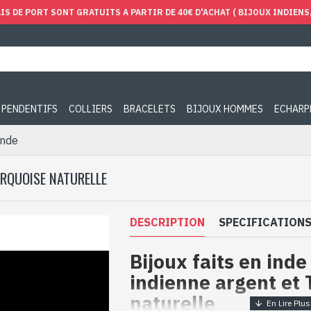
IS DE PORT SONT GRATUITS A PARTIR DE 40€ D'ACHAT ( BIJOUX INDIENS, 
PENDENTIFS
COLLIERS
BRACELETS
BIJOUX HOMMES
ECHARP
Inde
URQUOISE NATURELLE
DESCRIPTION
SPECIFICATION
Bijoux faits en ind
indienne argent et
naturelle