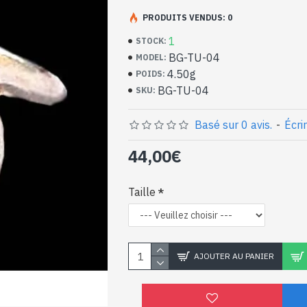
PRODUITS VENDUS: 0
Bijoux inde artisanaux
massif et Turquoise
1
STOCK:
BG-TU-04
MODEL:
- Bague en argent véritable 925/1000
4.50g
POIDS:
- Faite à la main à Jaipur ( INDE )
BG-TU-04
SKU:
- Pierre sertie, en cabochon, forme ovale
- Taille de la pierre : 13mm x 11mm appro
Basé sur 0 avis.
-
Écri
-
Livrée avec un petit sac artisanal
Bague indienne argent e
44,00€
naturelle de forme oval
Taille
AJOUTER AU PANIER