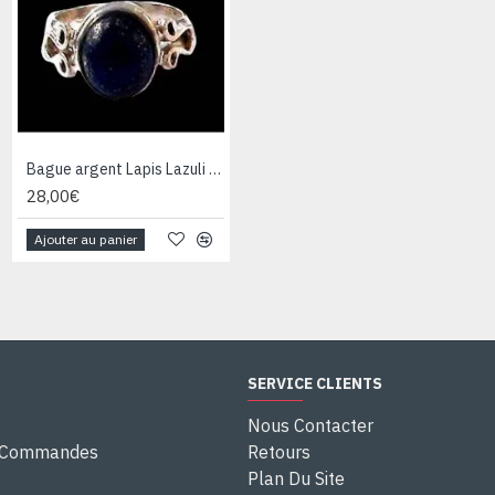
Bague argent Lapis Lazuli - Bijoux Inde - Bijoux indiens
Bague argent Quartz Rutile - Bague indienne - Bijoux indiens
28,00€
28,00€
Ajouter au panier
Ajouter au panier
SERVICE CLIENTS
Nous Contacter
e Commandes
Retours
Plan Du Site