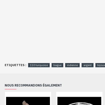
ETIQUETTES :
110 turquoise
bague
indienne
argent
bijoux
NOUS RECOMMANDONS ÉGALEMENT