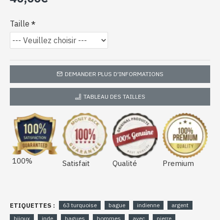
Taille
DEMANDER PLUS D'INFORMATIONS
TABLEAU DES TAILLES
100%
Satisfait
Qualité
Premium
ETIQUETTES :
63 turquoise
bague
indienne
argent
bijoux
inde
bagues
hommes
avec
pierre