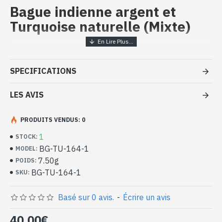
Bague indienne argent et
Turquoise naturelle (Mixte)
Bijoux inde artisanaux - Bague
argent massif et Turquoise
SPECIFICATIONS
- Bague en argent véritable 925/1000
- Faite à la main à Jaipur ( INDE )
LES AVIS
- Pierre sertie, en cabochon, forme rectangulaire
- Taille de la pierre : 14mm x 10mm approx
PRODUITS VENDUS: 0
-
Livrée avec un petit sac artisanal
Bague indienne argent et Turquoise
1
STOCK:
naturelle de forme rectangulaire (BG-
BG-TU-164-1
MODEL:
TU-164-1)
7.50g
POIDS:
BG-TU-164-1
SKU:
Basé sur 0 avis.
-
Écrire un avis
40,00€