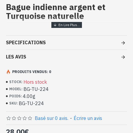
Bague indienne argent et
Turquoise naturelle
Bijoux inde artisanaux - Bague
argent massif et Turquoise
SPECIFICATIONS
- Bague en argent véritable 925/1000
- Faite à la main à Jaipur ( INDE )
LES AVIS
- Pierre sertie, en cabochon, forme ovale
- Taille de la pierre : 11mm x 9mm approx
PRODUITS VENDUS: 0
-
Livrée avec un petit sac artisanal
Bague indienne argent et Turquoise
Hors stock
STOCK:
naturelle de forme ovale (BG-TU-224)
BG-TU-224
MODEL:
4.00g
POIDS:
BG-TU-224
SKU:
Basé sur 0 avis.
-
Écrire un avis
28,00€