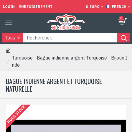
LOGIN
ENREGISTREMENT
€
EURO
FRENCH
0
Tous
Turquoise - Bague indienne argent Turquoise - Bijoux I
nde
BAGUE INDIENNE ARGENT ET TURQUOISE
NATURELLE
HORS STOCK