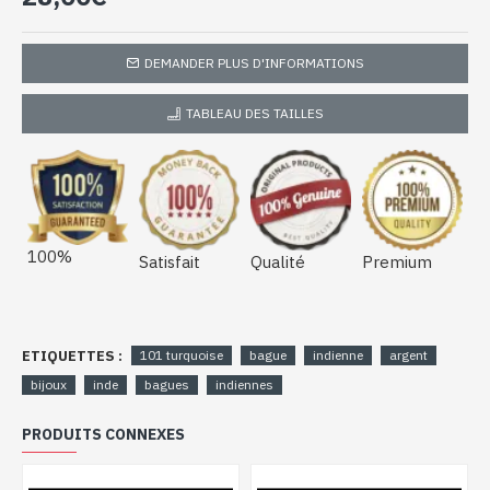
DEMANDER PLUS D'INFORMATIONS
TABLEAU DES TAILLES
100%
Satisfait
Qualité
Premium
ETIQUETTES :
101 turquoise
bague
indienne
argent
bijoux
inde
bagues
indiennes
PRODUITS CONNEXES