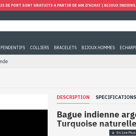
IS DE PORT SONT GRATUITS A PARTIR DE 40€ D'ACHAT ( BIJOUX INDIENS, 
PENDENTIFS
COLLIERS
BRACELETS
BIJOUX HOMMES
ECHARP
Inde
DESCRIPTION
SPECIFICATION
Bague indienne arg
Turquoise naturell