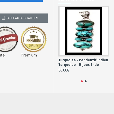
TABLEAU DES TAILLES
ité
Premium
Turquoise - Pendentif indien
Tu
Turquoise - Bijoux Inde
d'
Tu
56,00€
36