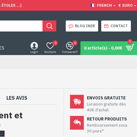
ÉTOLES ...)
FRENCH
€
EURO
BLOG INDE
CONTACT
0
0
0
ES
0 article(s) - 0,00€
Login
Souhaits
Comparatif
S
LES AVIS
ENVOIS GRATUITE
Livraison gratuite dès
40€ d'achat.
ent et
RETOUR PRODUITS
e
Remboursement sous
30 jours*