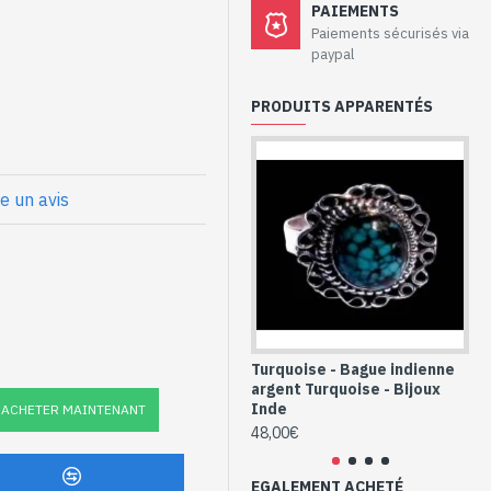
aux - Bague
PAIEMENTS
uoise
Paiements sécurisés via
paypal
PRODUITS APPARENTÉS
chon
t Turquoise
ormes (BG-TU-413)
re un avis
Turquoise - Bague indienne
Tu
argent Turquoise - Bijoux
ar
Inde
In
ACHETER MAINTENANT
48,00€
52
EGALEMENT ACHETÉ