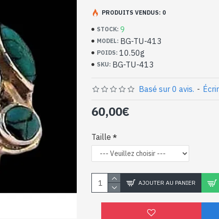
Bijoux indiens artisan
argent massif et Turq
PRODUITS VENDUS: 0
9
STOCK:
- Bague en argent véritable 925/1000
BG-TU-413
MODEL:
- Faite à la main à Jaipur ( INDE )
10.50g
POIDS:
- Composée de 5 pierres serties, en cabo
BG-TU-413
SKU:
-
Livrée avec un petit sac artisanal
Bague indienne argent e
naturelle de diverses f
Basé sur 0 avis.
-
Écri
60,00€
Taille
AJOUTER AU PANIER