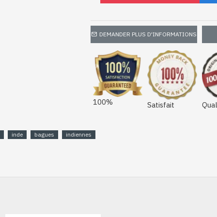
DEMANDER PLUS D'INFORMATIONS
100%
Satisfait
Qual
inde
bagues
indiennes