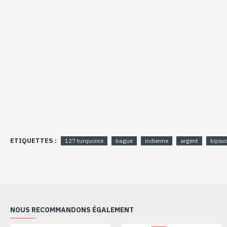
ETIQUETTES :
127 turquoise
bague
indienne
argent
bijoux
NOUS RECOMMANDONS ÉGALEMENT