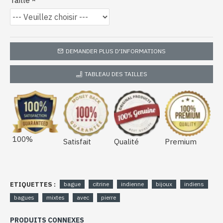
Taille
DEMANDER PLUS D'INFORMATIONS
TABLEAU DES TAILLES
100%
Satisfait
Qualité
Premium
ETIQUETTES :
bague
citrine
indienne
bijoux
indiens
bagues
mixtes
avec
pierre
PRODUITS CONNEXES