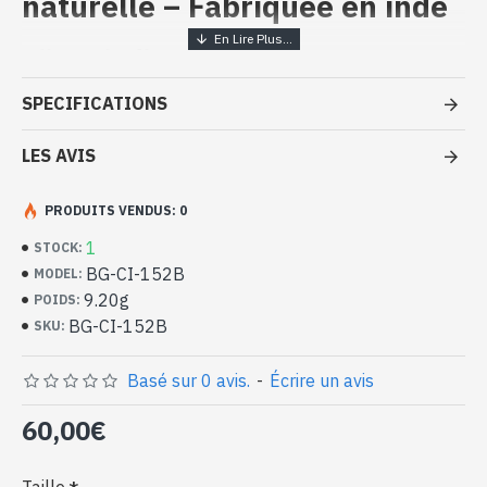
naturelle – Fabriquée en inde
Bijoux indiens artisanaux - Bague
argent massif et Citrine
SPECIFICATIONS
- Bague en argent véritable 925/1000
- Faite à la main à Jaipur ( INDE )
LES AVIS
- Pierre sertie, taillée à la main, forme ovale
- Taille de la pierre : 12mm x 10mm approx
PRODUITS VENDUS: 0
-
Livrée avec un petit sac artisanal
Bague indienne argent et citrine
1
STOCK:
naturelle de forme ovale (BG-CI-
BG-CI-152B
MODEL:
152B)
9.20g
POIDS:
BG-CI-152B
SKU:
Basé sur 0 avis.
-
Écrire un avis
60,00€