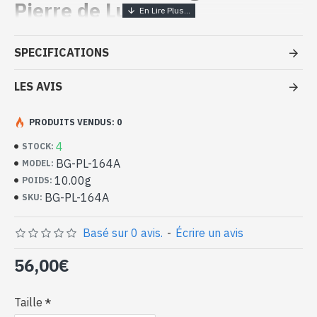
Pierre de Lune
Bijoux indiens artisanaux - Bague
SPECIFICATIONS
argent massif et Pierre de Lune
LES AVIS
- Bague en argent véritable 925/1000
- Faite à la main à Jaipur ( INDE )
- Pierre sertie, en cabochon, forme ronde
PRODUITS VENDUS: 0
- Taille de la pierre : 1cm approx de diamètre
4
STOCK:
-
Livrée avec un petit sac artisanal
BG-PL-164A
MODEL:
Bague indienne argent et Pierre de
10.00g
POIDS:
Lune naturelle de forme ronde (BG-
BG-PL-164A
SKU:
PL-164A)
Basé sur 0 avis.
-
Écrire un avis
56,00€
Taille