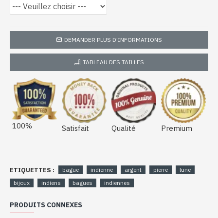
DEMANDER PLUS D'INFORMATIONS
TABLEAU DES TAILLES
100%
Satisfait
Qualité
Premium
ETIQUETTES :
bague
indienne
argent
pierre
lune
bijoux
indiens
bagues
indiennes
PRODUITS CONNEXES