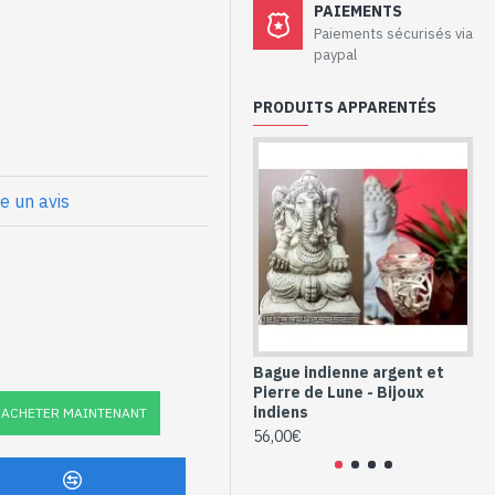
 - Bague argent
PAIEMENTS
Paiements sécurisés via
paypal
PRODUITS APPARENTÉS
nde
tre
et Améthyste
re un avis
de (BG-AM-164A)
Bague indienne argent et
Bi
Pierre de Lune - Bijoux
in
indiens
ACHETER MAINTENANT
52
56,00€