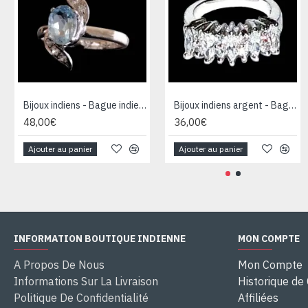
Bijoux indiens - Bague indienne rhodiée Topaze
Bijoux indiens argent - Bague indienne oxyde de Zirconium
48,00€
36,00€
Ajouter au panier
Ajouter au panier
INFORMATION BOUTIQUE INDIENNE
MON COMPTE
A Propos De Nous
Mon Compte
Informations Sur La Livraison
Historique d
Politique De Confidentialité
Affiliées