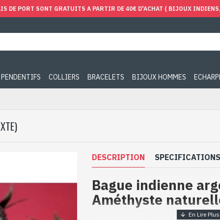
IS DE PORT SONT GRATUITS A PARTIR DE 40€ D'ACHAT ( BIJOUX INDIENS, 
PENDENTIFS
COLLIERS
BRACELETS
BIJOUX HOMMES
ECHARP
XTE)
DESCRIPTION
SPECIFICATION
Bague indienne arg
Améthyste naturell