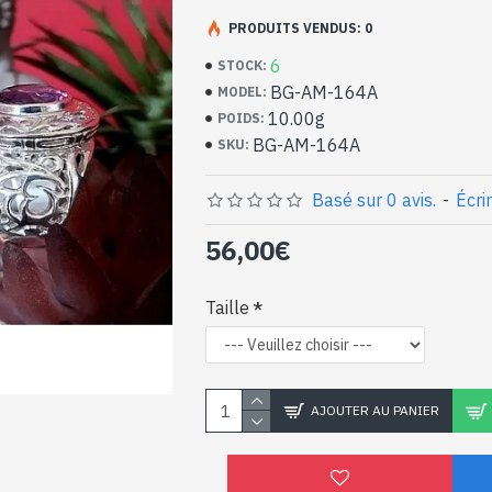
Bijoux inde artisanaux
massif et Améthyste
PRODUITS VENDUS: 0
6
STOCK:
- Bague en argent véritable 925/1000
BG-AM-164A
MODEL:
- Faite à Jaipur ( INDE )
10.00g
POIDS:
- Pierre sertie, taillée à la main, forme ro
BG-AM-164A
SKU:
- Taille de la pierre : 1cm approx de diamè
-
Livrée avec un petit sac artisanal
Bague indienne argent 
Basé sur 0 avis.
-
Écri
naturelle de forme ron
56,00€
Taille
AJOUTER AU PANIER