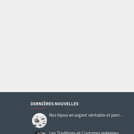
Bague Citrine - Bague indienne - Bijoux indiens
44,00€
Ajouter au panier
DERNIÈRES NOUVELLES
Nos bijoux en argent véritable et pierres naturelles
Les Traditions et Coutumes indiennes