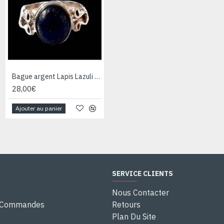
Bague argent Lapis Lazuli - Bijoux Inde - Bijoux indiens
Bague argent Quartz Rutile - Bague indienne - Bijoux indiens
28,00€
28,00€
Ajouter au panier
Ajouter au panier
SERVICE CLIENTS
Nous Contacter
e Commandes
Retours
Plan Du Site