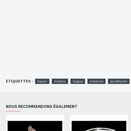
ETIQUETTES :
bijoux
indiens
bague
indienne
amethyste
NOUS RECOMMANDONS ÉGALEMENT