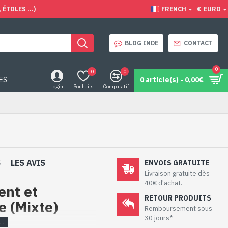
ÉTOLES ...)
FRENCH
€
EURO
BLOG INDE
CONTACT
0
0
0
ES
0 article(s) - 0,00€
Login
Souhaits
Comparatif
S
LES AVIS
ENVOIS GRATUITE
Livraison gratuite dès
40€ d'achat.
ent et
RETOUR PRODUITS
e (Mixte)
Remboursement sous
30 jours*