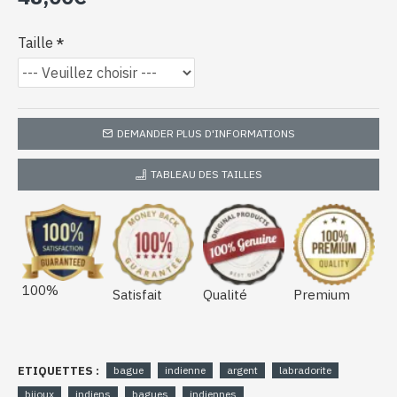
Taille
DEMANDER PLUS D'INFORMATIONS
TABLEAU DES TAILLES
100%
Satisfait
Qualité
Premium
ETIQUETTES :
bague
indienne
argent
labradorite
bijoux
indiens
bagues
indiennes