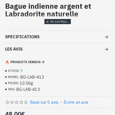
Bague indienne argent et
Labradorite naturelle
Bijoux indiens artisanaux - Bague
argent massif et Labradorite
SPECIFICATIONS
- Bague en argent véritable 925/1000
- Faite à la main à Jaipur ( INDE )
LES AVIS
- Composée de 5 pierres serties, en cabochon
-
Livrée avec un petit sac artisanal
PRODUITS VENDUS: 0
Bague indienne argent et
Labradorites naturelles de diverses
9
STOCK:
formes (BG-LAB-413)
BG-LAB-413
MODEL:
10.50g
POIDS:
BG-LAB-413
SKU:
Basé sur 0 avis.
-
Écrire un avis
48,00€