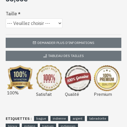
Taille
DEMANDER PLUS D'INFORMATIONS
TABLEAU DES TAILLES
100%
Satisfait
Qualité
Premium
ETIQUETTES :
bague
indienne
argent
labradorite
bijoux
indiens
bagues
indiennes