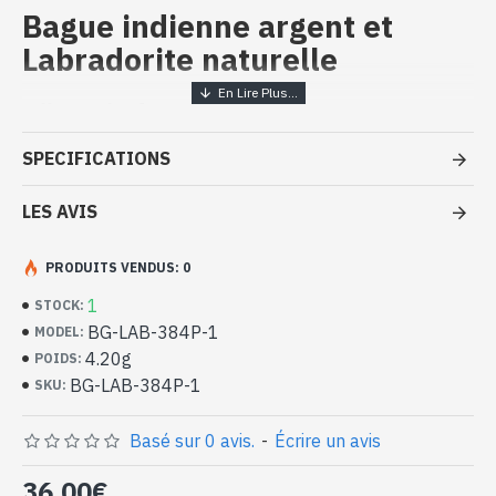
Bague indienne argent et
Labradorite naturelle
Bijoux inde artisanaux - Bague
argent massif et Labradorite
SPECIFICATIONS
- Bague en argent véritable 925/1000
- Faite à la main à Jaipur ( INDE )
LES AVIS
- Pierre sertie, en cabochon, forme ovale
- Taille de la pierre : 15mm x 10mm approx
PRODUITS VENDUS: 0
-
Livrée avec un petit sac artisanal
Bague indienne argent et Labradorite
1
STOCK:
naturelle de forme ovale (BG-LAB-
BG-LAB-384P-1
MODEL:
384P-1)
4.20g
POIDS:
BG-LAB-384P-1
SKU:
Basé sur 0 avis.
-
Écrire un avis
36,00€