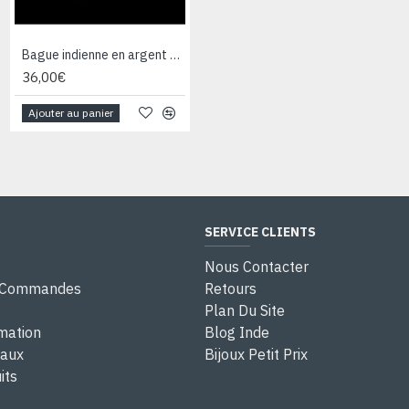
Bague indienne en argent et Labradorite - Bijoux indiens
Bague indienne en argent et Labradorite - Bijoux indiens
36,00€
40,00€
Ajouter au panier
Ajouter au panier
SERVICE CLIENTS
Nous Contacter
e Commandes
Retours
Plan Du Site
rmation
Blog Inde
eaux
Bijoux Petit Prix
its