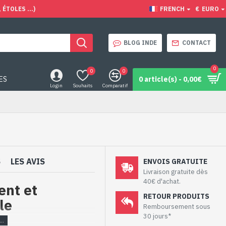
ÉTOLES ...)
FRENCH
€
EURO
BLOG INDE
CONTACT
0
0
0
ES
0 article(s) - 0,00€
Login
Souhaits
Comparatif
S
LES AVIS
ENVOIS GRATUITE
Livraison gratuite dès
40€ d'achat.
ent et
RETOUR PRODUITS
le
Remboursement sous
30 jours*