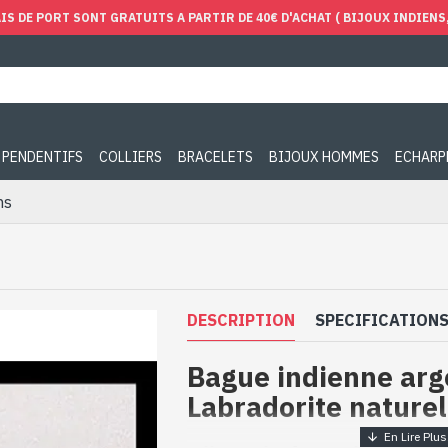
IS DE PORT SONT GRATUITS A PARTIR DE 40€ D'ACHAT ( BIJOUX INDIENS, 
PENDENTIFS
COLLIERS
BRACELETS
BIJOUX HOMMES
ECHARP
ns
DESCRIPTION
SPECIFICATION
Bague indienne arg
Labradorite naturel