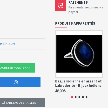
 - Bague argent
PAIEMENTS
Paiements sécurisés via
paypal
PRODUITS APPARENTÉS
x
t Labradorite
re un avis
le (BG-LAB-251P-
ACHETER MAINTENANT
Bague indienne en argent et
Ba
Labradorite - Bijoux indiens
La
48,00€
48
TABLEAU DES TAILLES