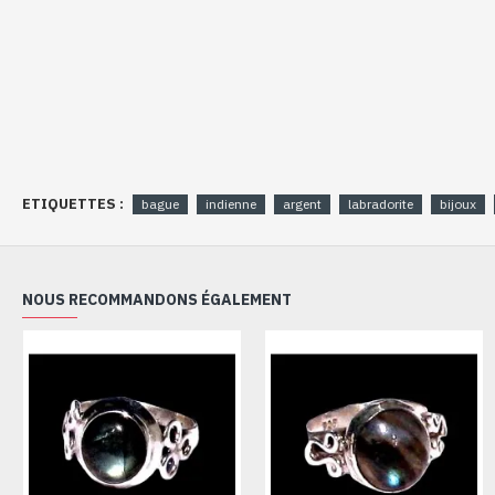
ETIQUETTES :
bague
indienne
argent
labradorite
bijoux
NOUS RECOMMANDONS ÉGALEMENT