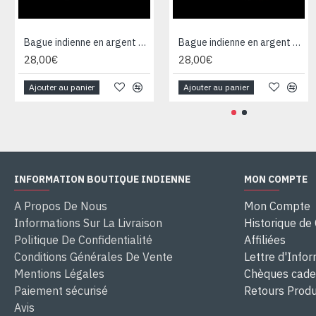
Bague indienne en argent et Labradorite - Bijoux indiens
Bague indienne en argent et Labradorite - Bijoux indiens
28,00€
28,00€
Ajouter au panier
Ajouter au panier
INFORMATION BOUTIQUE INDIENNE
MON COMPTE
A Propos De Nous
Mon Compte
Informations Sur La Livraison
Historique d
Politique De Confidentialité
Affiliées
Conditions Générales De Vente
Lettre d'Info
Mentions Légales
Chèques cad
Paiement sécurisé
Retours Produ
Avis