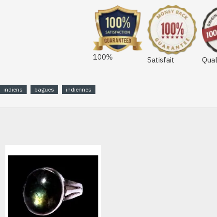
100%
Satisfait
Qual
indiens
bagues
indiennes