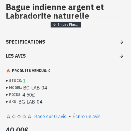
Bague indienne argent et
Labradorite naturelle
Bijoux indiens artisanaux - Bague
argent massif et Labradorite
SPECIFICATIONS
- Bague en argent véritable 925/1000
- Faite à la main à Jaipur ( INDE )
LES AVIS
- Pierre sertie, en cabochon, forme ovale
- Taille de la pierre : 13mm x 11mm approx
PRODUITS VENDUS: 0
-
Livrée avec un petit sac artisanal
Bague indienne argent et Labradorite
1
STOCK:
naturelle de forme ovale (BG-LAB-04)
BG-LAB-04
MODEL:
4.50g
POIDS:
BG-LAB-04
SKU:
Basé sur 0 avis.
-
Écrire un avis
40,00€