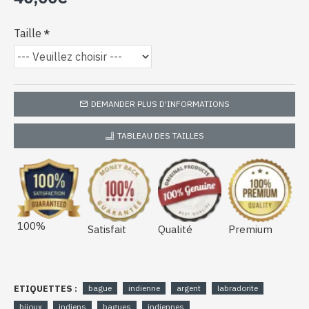
Taille
DEMANDER PLUS D'INFORMATIONS
TABLEAU DES TAILLES
100%
Satisfait
Qualité
Premium
ETIQUETTES :
bague
indienne
argent
labradorite
bijoux
indiens
bagues
indiennes