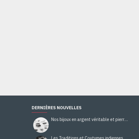
Bague Citrine - Bague indienne - Bijoux indiens
44,00€
Ajouter au panier
DERNIÈRES NOUVELLES
Nos bijoux en argent véritable et pierres naturelles
Les Traditions et Coutumes indiennes