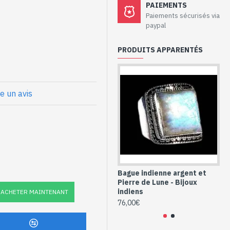
aux - Bague
PAIEMENTS
dorite
Paiements sécurisés via
paypal
PRODUITS APPARENTÉS
gulaire
x
t Labradorite
re un avis
angulaire (BG-
Bague indienne argent et
Ba
Pierre de Lune - Bijoux
La
indiens
ACHETER MAINTENANT
76
76,00€