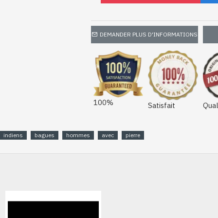
DEMANDER PLUS D'INFORMATIONS
100%
Satisfait
Qual
indiens
bagues
hommes
avec
pierre