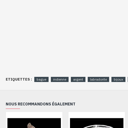
ETIQUETTES :
bague
indienne
argent
labradorite
bijoux
NOUS RECOMMANDONS ÉGALEMENT