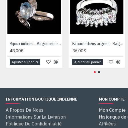
Bijoux indiens - Bague indienne rhodiée Topaze
Bijoux indiens argent - Bague indienne oxyde de Zirconium
48,00€
36,00€
Ajouter au panier
Ajouter au panier
INFORMATION BOUTIQUE INDIENNE
MON COMPTE
A Propos De Nous
Mon Compte
Informations Sur La Livraison
Historique d
Politique De Confidentialité
Affiliées