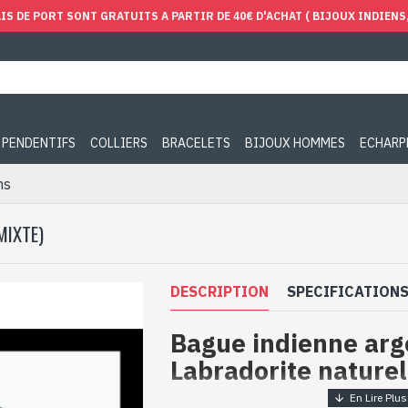
IS DE PORT SONT GRATUITS A PARTIR DE 40€ D'ACHAT ( BIJOUX INDIENS, 
PENDENTIFS
COLLIERS
BRACELETS
BIJOUX HOMMES
ECHARP
ns
MIXTE)
DESCRIPTION
SPECIFICATION
Bague indienne arg
Labradorite naturel