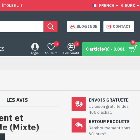
ÉTOLES ...)
FRENCH
€
EURO
BLOG INDE
CONTACT
0
0
0
ES
0 article(s) - 0,00€
Login
Souhaits
Comparatif
S
LES AVIS
ENVOIS GRATUITE
Livraison gratuite dès
40€ d'achat.
ent et
RETOUR PRODUITS
le (Mixte)
Remboursement sous
30 jours*