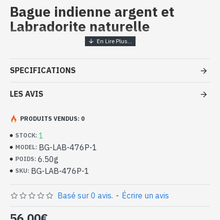
Bague indienne argent et
Labradorite naturelle
Bijoux indiens artisanaux - Bague
argent massif et Labradorite
SPECIFICATIONS
- Bague en argent véritable 925/1000
- Faite à la main à Jaipur ( INDE )
LES AVIS
- Pierre sertie, en cabochon, forme rectangulaire
- Taille de la pierre : 17mm x 13mm approx
PRODUITS VENDUS: 0
-
Livrée avec un petit sac artisanal
Bague indienne argent et Labradorite
1
STOCK:
naturelle de forme rectangulaire (BG-
BG-LAB-476P-1
MODEL:
LAB-476P-1)
6.50g
POIDS:
BG-LAB-476P-1
SKU:
Basé sur 0 avis.
-
Écrire un avis
56,00€