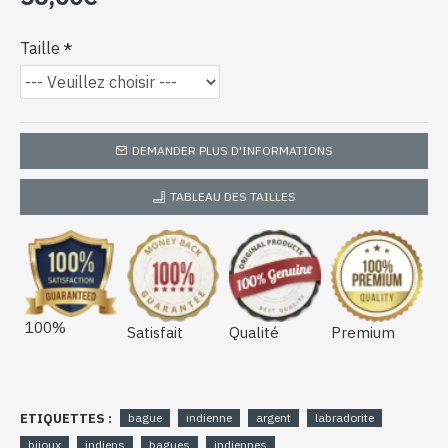
Taille
DEMANDER PLUS D'INFORMATIONS
TABLEAU DES TAILLES
100%
Satisfait
Qualité
Premium
ETIQUETTES :
bague
indienne
argent
labradorite
bijoux
indiens
bagues
indiennes