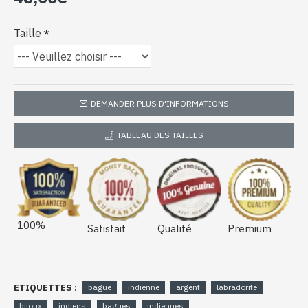
Taille
DEMANDER PLUS D'INFORMATIONS
TABLEAU DES TAILLES
100%
Satisfait
Qualité
Premium
ETIQUETTES :
bague
indienne
argent
labradorite
bijoux
indiens
bagues
indiennes