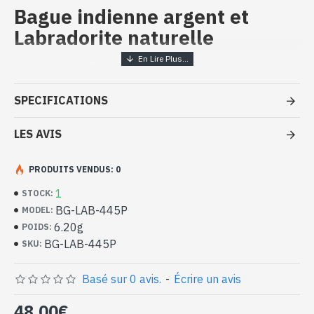
Bague indienne argent et
Labradorite naturelle
Bijoux indiens artisanaux - Bague
argent massif et Labradorite
SPECIFICATIONS
- Bague en argent véritable 925/1000
- Faite à la main à Jaipur ( INDE )
LES AVIS
- Pierre sertie, en cabochon, forme ovale
- Taille de la pierre : 16mm x 13mm approx
PRODUITS VENDUS: 0
-
Livrée avec un petit sac artisanal
Bague indienne argent et Labradorite
1
STOCK:
naturelle de forme ovale (BG-LAB-
BG-LAB-445P
MODEL:
445P)
6.20g
POIDS:
BG-LAB-445P
SKU:
Basé sur 0 avis.
-
Écrire un avis
48,00€