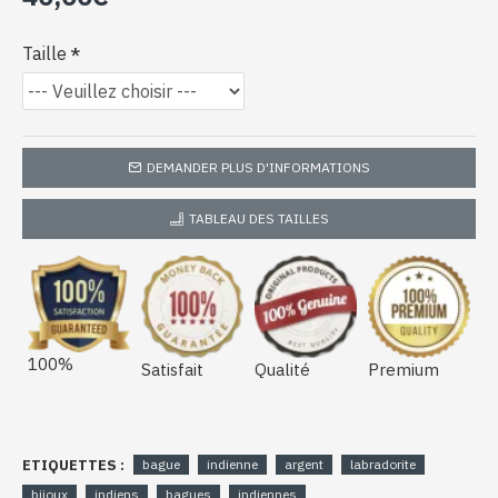
Taille
DEMANDER PLUS D'INFORMATIONS
TABLEAU DES TAILLES
100%
Satisfait
Qualité
Premium
ETIQUETTES :
bague
indienne
argent
labradorite
bijoux
indiens
bagues
indiennes