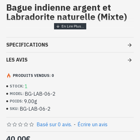
Bague indienne argent et
Labradorite naturelle (Mixte)
Bijoux indiens artisanaux - Bague
argent massif et Labradorite
SPECIFICATIONS
- Bague en argent véritable 925/1000
- Faite à la main à Jaipur ( INDE )
LES AVIS
- Pierre sertie, en cabochon, forme ovale
- Taille de la pierre : 10mm x 8mm approx
PRODUITS VENDUS: 0
-
Livrée avec un petit sac artisanal
1
STOCK:
Bague indienne argent et Labradorite
BG-LAB-06-2
MODEL:
naturelle de forme ovale (BG-LAB-06-
9.00g
POIDS:
2)
BG-LAB-06-2
SKU:
Basé sur 0 avis.
-
Écrire un avis
40,00€