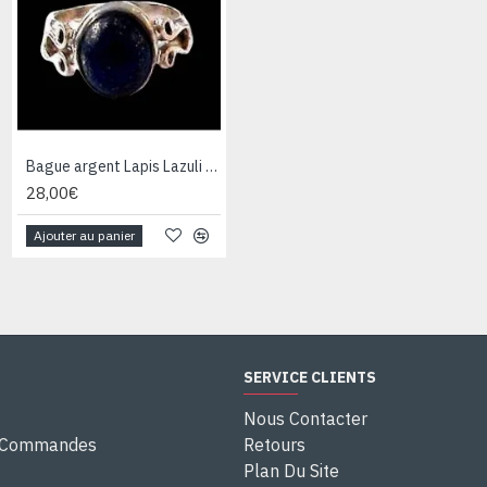
Bague argent Lapis Lazuli - Bijoux Inde - Bijoux indiens
Bague argent Quartz Rutile - Bague indienne - Bijoux indiens
28,00€
28,00€
Ajouter au panier
Ajouter au panier
SERVICE CLIENTS
Nous Contacter
e Commandes
Retours
Plan Du Site