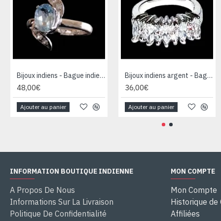
Bijoux indiens - Bague indienne rhodiée Topaze
Bijoux indiens argent - Bague indienne oxyde de Zirconium
48,00€
36,00€
Ajouter au panier
Ajouter au panier
INFORMATION BOUTIQUE INDIENNE
MON COMPTE
A Propos De Nous
Mon Compte
Informations Sur La Livraison
Historique d
Politique De Confidentialité
Affiliées