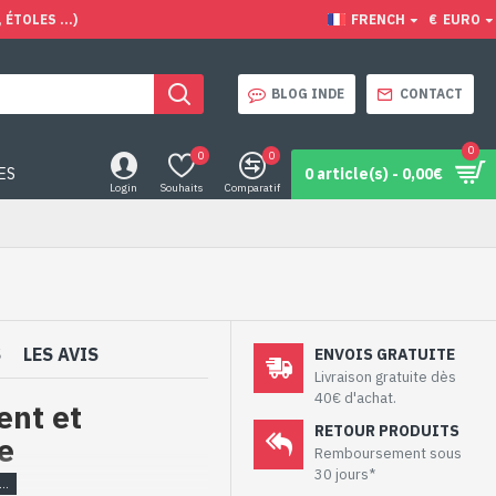
ÉTOLES ...)
FRENCH
€
EURO
BLOG INDE
CONTACT
0
0
0
ES
0 article(s) - 0,00€
Login
Souhaits
Comparatif
S
LES AVIS
ENVOIS GRATUITE
Livraison gratuite dès
40€ d'achat.
ent et
RETOUR PRODUITS
e
Remboursement sous
30 jours*