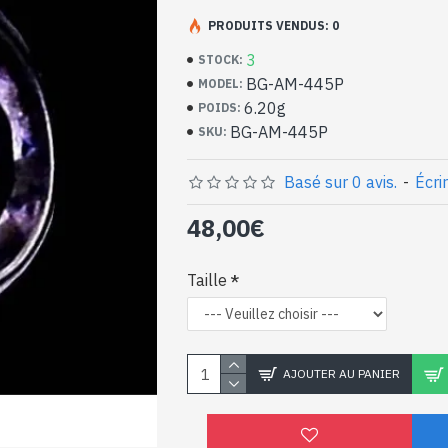
Bijoux indiens artisan
argent massif et Amét
PRODUITS VENDUS: 0
3
STOCK:
- Bague en argent véritable 925/1000
BG-AM-445P
MODEL:
- Faite à Jaipur ( INDE )
6.20g
POIDS:
- Pierre sertie, taillée à la main, forme ov
BG-AM-445P
SKU:
- Taille de la pierre : 19mm x 10mm appro
-
Livrée avec un petit sac artisanal
Bague indienne argent 
Basé sur 0 avis.
-
Écri
naturelle de forme ova
48,00€
Taille
AJOUTER AU PANIER