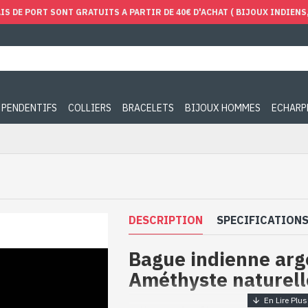
IS DE PORT SONT GRATUITS A PARTIR DE 40€ D'ACHAT ( BIJOUX INDIENS, 
PENDENTIFS
COLLIERS
BRACELETS
BIJOUX HOMMES
ECHARP
DESCRIPTION
SPECIFICATION
Bague indienne arg
Améthyste naturell