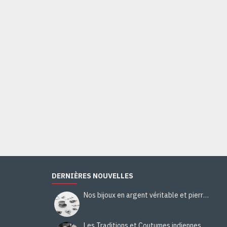
Bague Citrine - Bague indienne - Bijoux indiens
44,00€
Ajouter au panier
DERNIÈRES NOUVELLES
Nos bijoux en argent véritable et pierres naturelles
Les Traditions et Coutumes indiennes