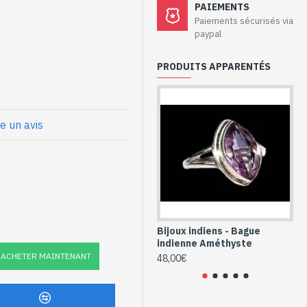
aux - Bague
PAIEMENTS
hyste
Paiements sécurisés via
paypal
PRODUITS APPARENTÉS
ale
x
et Améthyste
re un avis
le (BG-AM-445P)
Bijoux indiens - Bague
Bi
indienne Améthyste
in
ACHETER MAINTENANT
48,00€
52