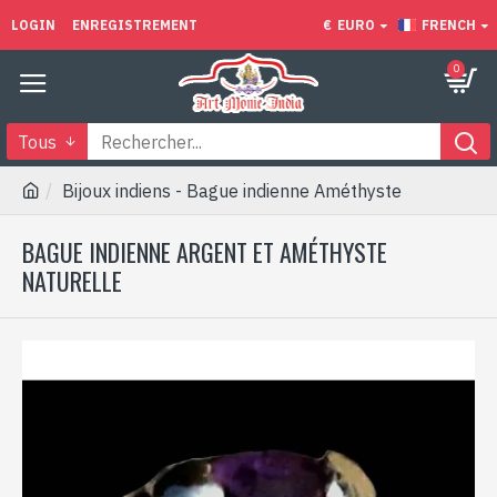
LOGIN
ENREGISTREMENT
€
EURO
FRENCH
0
Tous
Bijoux indiens - Bague indienne Améthyste
BAGUE INDIENNE ARGENT ET AMÉTHYSTE
NATURELLE