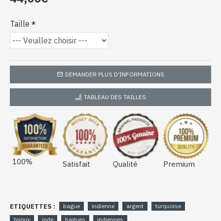
Taille
DEMANDER PLUS D'INFORMATIONS
TABLEAU DES TAILLES
100%
Satisfait
Qualité
Premium
ETIQUETTES :
bague
indienne
argent
turquoise
bijoux
inde
bagues
indiennes