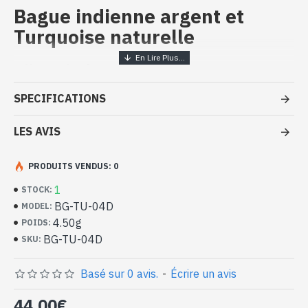
Bague indienne argent et
Turquoise naturelle
Bijoux inde artisanaux - Bague
argent massif et Turquoise
SPECIFICATIONS
- Bague en argent véritable 925/1000
- Faite à la main à Jaipur ( INDE )
LES AVIS
- Pierre sertie, en cabochon, forme ovale
- Taille de la pierre : 13mm x 11mm approx
PRODUITS VENDUS: 0
-
Livrée avec un petit sac artisanal
Bague indienne argent et Turquoise
1
STOCK:
naturelle de forme ovale (BG-TU-04D)
BG-TU-04D
MODEL:
4.50g
POIDS:
BG-TU-04D
SKU:
Basé sur 0 avis.
-
Écrire un avis
44,00€