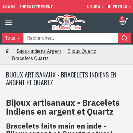
LOGIN
ENREGISTREMENT
€
EURO
FRENCH
0
Tous
Bijoux indiens Argent
Bijoux Quartz
Bracelets Quartz
BIJOUX ARTISANAUX - BRACELETS INDIENS EN
ARGENT ET QUARTZ
Bijoux artisanaux - Bracelets
indiens en argent et Quartz
Bracelets faits main en inde -