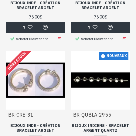
BIJOUX INDE - CRÉATION
BIJOUX INDE - CRÉATION
BRACELET ARGENT
BRACELET ARGENT
Les pierres de nos
bijoux indiens en quartz
affirment leur éclat
75,00€
75,00€
grâce à un montage réalisé par nos artisans indiens dotés d’un
savoir-faire ancestral.
Acheter Maintenant
Acheter Maintenant
Si vous aimez l’effet chic du quartz, vous serez comblé en
parcourant toutes nos collections de bijoux quartz,
des bagues
,
HORS STOCK
des boucles d’oreilles
,
des pendentifs
…, nul doute que vous
NOUVEAUX
trouverez votre bonheur. Ils répondront aux goûts et aux attentes
du plus grand nombre.
Faites-vous plaisir en ou faites plaisir à vos proches en profitant
de nos prix doux.
Vous allez tomber sous le charme de
ces superbes bracelets argent et
Quartz conçus en inde.
BR-CRE-31
BR-QUBLA-2955
BIJOUX INDE - CRÉATION
BIJOUX INDIENS - BRACELET
BRACELET ARGENT
ARGENT QUARTZ