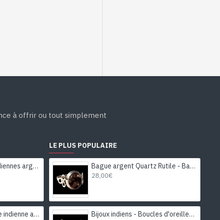
ance à offrir ou tout simplement
LE PLUS POPULAIRE
Boucles d'Oreilles indiennes argent et Péridot - Bijoux Inde
Bague argent Quartz Rutile - Bague indienne - Bijoux indiens
28,00€
Bijoux indiens - Parure indienne avec saphir étoilé et diamant
Bijoux indiens - Boucles d'oreilles indiennes rhodiées Améthyste