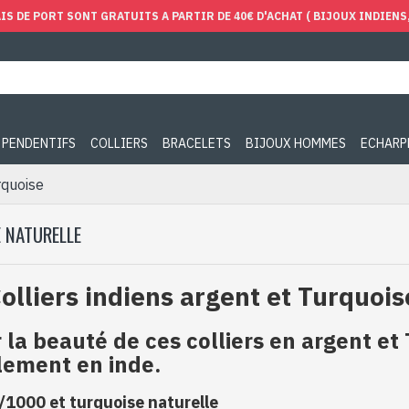
IS DE PORT SONT GRATUITS A PARTIR DE 40€ D'ACHAT ( BIJOUX INDIENS, 
PENDENTIFS
COLLIERS
BRACELETS
BIJOUX HOMMES
ECHARP
rquoise
E NATURELLE
Colliers indiens argent et Turquois
 la beauté de ces colliers en argent et
lement en inde.
/1000 et turquoise naturelle