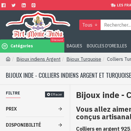
LES FRA
Tous
Discount
Catégories
BAGUES
BOUCLES D'OREILLES
Bijoux indiens Argent
Bijoux Turquoise
Colliers Tu
BIJOUX INDE - COLLIERS INDIENS ARGENT ET TURQUOIS
Bijoux inde - 
FILTRE
Effacer
Vous allez aimer
PRIX
conçus artisana
DISPONIBILITÉ
Colliers en argent 925