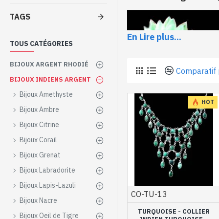
TAGS
En Lire plus...
TOUS CATÉGORIES
BIJOUX ARGENT RHODIÉ
Comparatif 
BIJOUX INDIENS ARGENT
Bijoux Amethyste
HOT
Bijoux Ambre
Bijoux Citrine
Bijoux Corail
Bijoux Grenat
La boutique Art Monie Indi
cou qui vous raviront, inspi
Bijoux Labradorite
Bijoux Lapis-Lazuli
Appréciée par les égyptie
CO-TU-13
Bijoux Nacre
turquoise est une pierre i
TURQUOISE - COLLIER
apaisante...
Bijoux Oeil de Tigre