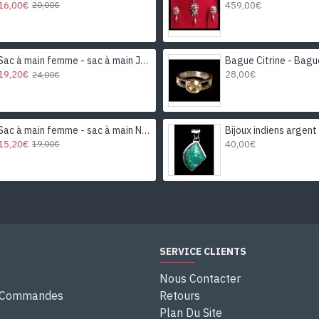
16,00€
459,00€
20,00€
Sac à main femme - sac à main Jaune-Moutarde
19,20€
28,00€
24,00€
Sac à main femme - sac à main Noir
15,20€
40,00€
19,00€
SERVICE CLIENTS
Nous Contacter
e Commandes
Retours
Plan Du Site