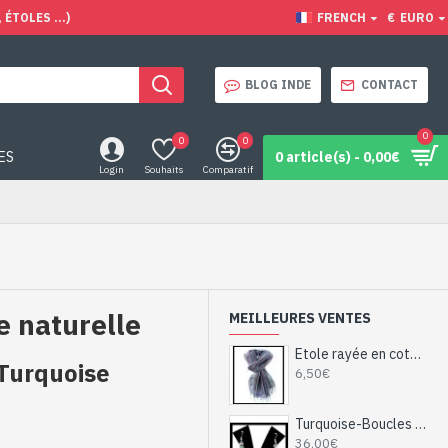
ÉTOLES ...)
FRENCH
€
EURO
BLOG INDE
CONTACT
0
0
0
ES
0 article(s) - 0,00€
Login
Souhaits
Comparatif
e naturelle
MEILLEURES VENTES
Etole rayée en coton et viscose - Etole indienne
 Turquoise
6,50€
Turquoise-Boucles d'Oreilles indiennes Turquoise-Bijoux Inde
36,00€