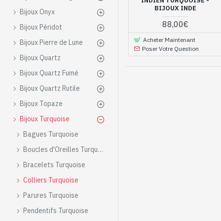
INDIEN TURQUOISE -
BIJOUX INDE
Porter un collie
Bijoux Onyx
hiver
88,00€
Bijoux Péridot
Acheter Maintenant
Bijoux Pierre de Lune
La Turquoise est une pierr
Poser Votre Question
pierre sacrée. Ils l’utilisaie
Bijoux Quartz
Aujourd’hui, on retrouve le
Bijoux Quartz Fumé
d’un pendentif…, il y en a 
Bijoux Quartz Rutile
femme est le bijou indispen
tenue… La turquoise est uti
Bijoux Topaze
fois authentiques et esthét
Bijoux Turquoise
Nos colliers Turqu
Bagues Turquoise
Chaque pièce a été créée a
Boucles d'Oreilles Turquoise
et au savoir-faire d’excepti
Bracelets Turquoise
leurs motifs dessinés par l
Colliers Turquoise
associer la beauté de la m
derrière chaque pierre afin 
Parures Turquoise
Pendentifs Turquoise
Pour découvrir l’histoire, 