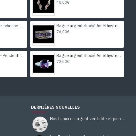
48,00€
Bague Citrine - Bague indienne - Bijoux indiens
Bague argent rhodié Améthyste naturelle
76,00€
Bijoux indiens argent - Pendentif indien Agate
Bague argent rhodié Améthyste naturelle
72,00€
DERNIÈRES NOUVELLES
Nos bijoux en argent véritable et pierres naturelles