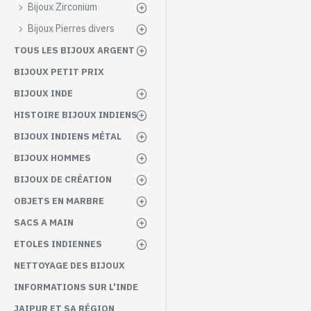
sur notre blog.
Bijoux Zirconium
Chaque pièce de notre colle
Bijoux Pierres divers
turquoise sont intemporels
TOUS LES BIJOUX ARGENT
Si vous souhaitez composer
BIJOUX PETIT PRIX
bijoux en turquoise
dans n
BIJOUX INDE
Succombez à ces b
HISTOIRE BIJOUX INDIENS
artisanaux élégan
BIJOUX INDIENS MÉTAL
BIJOUX HOMMES
BIJOUX DE CRÉATION
OBJETS EN MARBRE
SACS A MAIN
ETOLES INDIENNES
NETTOYAGE DES BIJOUX
INFORMATIONS SUR L'INDE
JAIPUR ET SA RÉGION