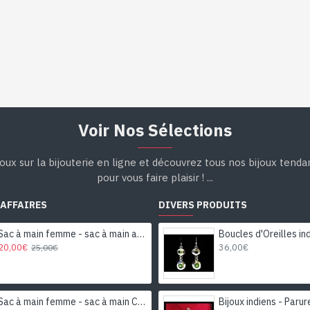
Voir Nos Sélections
oux sur la bijouterie en ligne et découvrez tous nos bijoux tend
pour vous faire plaisir ! ...
 AFFAIRES
DIVERS PRODUITS
Sac à main femme - sac à main avec motifs
20,00€
36,00€
25,00€
Sac à main femme - sac à main Caramel