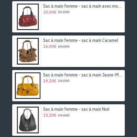
pierre de lune
. Affirmez vos goûts et votre style dès à
Sac à main femme - sac à main avec motifs
présent en portant un
bijou en argent et Pierre de lune
20,00€
25,00€
et en créant votre propre ensemble.
De magnifiques colliers indiens en
argent et Pierre de Lune qui
sublimeront votre cou !
Sac à main femme - sac à main Caramel
16,00€
20,00€
Sac à main femme - sac à main Jaune-Moutarde
19,20€
24,00€
Sac à main femme - sac à main Noir
15,20€
19,00€