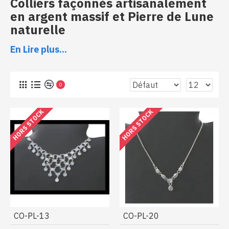
Colliers façonnés artisanalement
en argent massif et Pierre de Lune
naturelle
En Lire plus...
Colliers en argent et pierre de lune naturelle
0
HORS STOCK
HORS STOCK
CO-PL-13
CO-PL-20
Découvrez la collection de