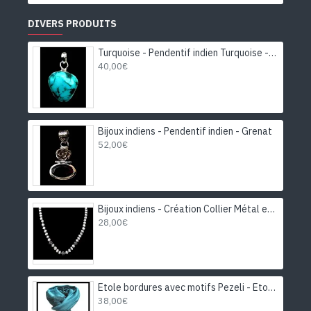
vous de jouer.
DIVERS PRODUITS
Des conseils simples pour nettoyer
vos bijoux en argent
Turquoise - Pendentif indien Turquoise - Bijoux Inde
40,00€
Bijoux indiens - Pendentif indien - Grenat
52,00€
Bijoux indiens - Création Collier Métal et Pierre de Lune
28,00€
Etole bordures avec motifs Pezeli - Etole indienne
38,00€