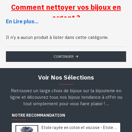
Comment nettoyer vos bijoux en
argent ?
En Lire plus...
Il n’y a aucun produit à lister dans cette catégorie.
Vous avez dû remarquer, si vous possédez des bijoux, que l’argent
a tendance à noircir du fait des réactions chimiques qui s’opèrent
CONTINUER
au contact de la peau, de la sueur, etc. Je vous rassure, c’est une
réaction normale, qui ne veut pas dire qu’il s’agit d’une mauvaise
qualité d’argent.
Voir Nos Sélections
Je vais vous donner quelques
astuces simples
, que vous
connaissez peut-être déjà, ou que vous avez oubliées ou ignorez
Retrouvez un large choix de bijoux sur la bijouterie en
l’existence.
ligne et découvrez tous nos bijoux tendance à offrir ou
tout simplement pour vous faire plaisir ! ...
Accessoire
: Brosse à dent souple
NOTRE RECOMMANDATION
Produits
: eau mélangé avec du bicarbonate de soude, jus de
citron, dentifrice, vernis à ongles incolore à appliquer avec un
Etole rayée en coton et viscose - Etole indienne
pinceau