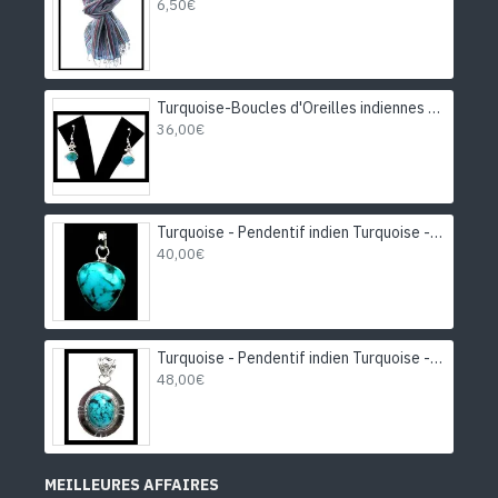
6,50€
La brosse à dent usagée et souple est un accessoire très
pratique pour nettoyer un bijou. Vous pouvez l’utiliser avec du
dentifrice ou en l’imbibant d’eau et de bicarbonate de soude. Le
Turquoise-Boucles d'Oreilles indiennes Turquoise-Bijoux Inde
jus de citron est également efficace.
36,00€
Si vous êtes fumeur ou fumeuse ou que vous avez des fumeurs
dans votre entourage, n’hésitez pas à récupérer la cendre froide,
c’est également un produit très efficace pour nettoyer les
bijoux en argent
.
Turquoise - Pendentif indien Turquoise - Bijoux Inde
40,00€
Turquoise - Pendentif indien Turquoise - Bijoux Inde
48,00€
MEILLEURES AFFAIRES