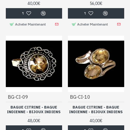
femme :
boucles d’oreilles
,
bracelets
,
colliers
,
pendentifs
40,00€
56,00€
et
parures
.
Messieurs, certains modèles de bagues sont mixtes, vous
Acheter Maintenant
Acheter Maintenant
aurez la possibilité de les retrouver dans notre collection
de
bijoux pour hommes
.
Vous ferez des envieuses et des envieux en portant l’un de
ces bijoux !
Faites votre choix parmi ces bagues
indiennes artisanales en argent et
citrine, bijoux de qualité
BG-CI-09
BG-CI-10
BAGUE CITRINE - BAGUE
BAGUE CITRINE - BAGUE
INDIENNE - BIJOUX INDIENS
INDIENNE - BIJOUX INDIENS
48,00€
40,00€