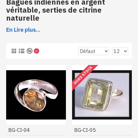
Bagues indiennes en argent
véritable, serties de citrine
naturelle
En Lire plus...
Bagues indiennes argent et citrine
0
HORS STOCK
BG-CI-04
BG-CI-05
Vous pourrez dénicher ici des