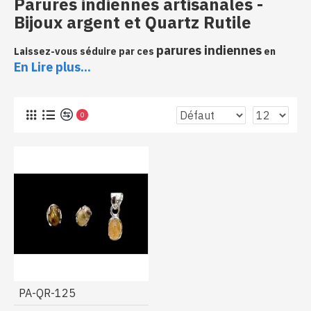
Parures indiennes artisanales -
Bijoux argent et Quartz Rutile
parures indiennes
Laissez-vous séduire par ces
en
Quartz Rutile
pierres naturelles
En Lire plus...
. Vous aimerez les
serties sur nos bijoux, ainsi que les montures façonnées
par nos artisans. Profitez dès maintenant de nos petits
bijoux
de l’Inde
prix pour posséder de jolis
provenant
!
0
Parures indiennes en argent et Quartz
Rutile, bijoux discrets qui se porteront
au quotidien
PA-QR-125