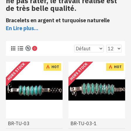
ne pas rater, le travail réalisé est
de très belle qualité.
Bracelets en argent et turquoise naturelle
En Lire plus...
0
HORS STOCK
HORS STOCK
HOT
HOT
Dans la gamme de bijoux en argent et turquoise,
BR-TU-03
BR-TU-03-1
découvrez le
bracelet turquoise
, le bijou indispensable
pour sublimer votre poignet grâce à l’intensité de sa