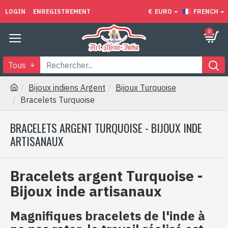
LOGIN
ENREGISTREMENT
€
EURO
FRENCH
0
Tous
Bijoux indiens Argent
Bijoux Turquoise
Bracelets Turquoise
BRACELETS ARGENT TURQUOISE - BIJOUX INDE
ARTISANAUX
Bracelets argent Turquoise -
Bijoux inde artisanaux
Magnifiques bracelets de l'inde à